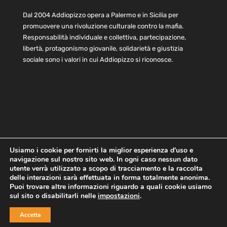
Dal 2004 Addiopizzo opera a Palermo e in Sicilia per
promuovere una rivoluzione culturale contro la mafia.
Responsabilità individuale e collettiva, partecipazione,
libertà, protagonismo giovanile, solidarietà e giustizia
sociale sono i valori in cui Addiopizzo si riconosce.
Usiamo i cookie per fornirti la miglior esperienza d'uso e
navigazione sul nostro sito web. In ogni caso nessun dato
Home
Statuto e bilancio
Contatti
utente verrà utilizzato a scopo di tracciamento e la raccolta
Privacy
Cookie
Child Protection Policy
delle interazioni sarà effettuata in forma totalmente anonima.
Puoi trovare altre informazioni riguardo a quali cookie usiamo
sul sito o disabilitarli nelle
impostazioni
.
Copyright © 2021 AddioPizzo | Tutti i diritti riservati | Sede
Accetta
Centrale: via Lincoln 131, 90133 Palermo