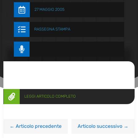

27 MAGGIO 2005

RASSEGNA STAMPA


LEGGI ARTICOLO COMPLETO
←
Articolo precedente
Articolo successivo
→