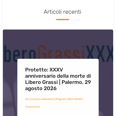
Articoli recenti
Protetto: XXXV
anniversario della morte di
Libero Grassi | Palermo, 29
agosto 2026
da
Comitato Addiopizzo
|
8 Agosto 2026
|
NEWS
|
Commenti 0