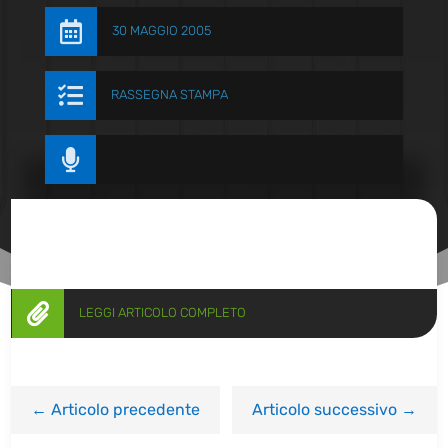

30 MAGGIO 2005

RASSEGNA STAMPA


LEGGI ARTICOLO COMPLETO
←
Articolo precedente
Articolo successivo
→