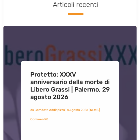
Articoli recenti
Protetto: XXXV
anniversario della morte di
Libero Grassi | Palermo, 29
agosto 2026
da
Comitato Addiopizzo
|
8 Agosto 2026
|
NEWS
|
Commenti 0