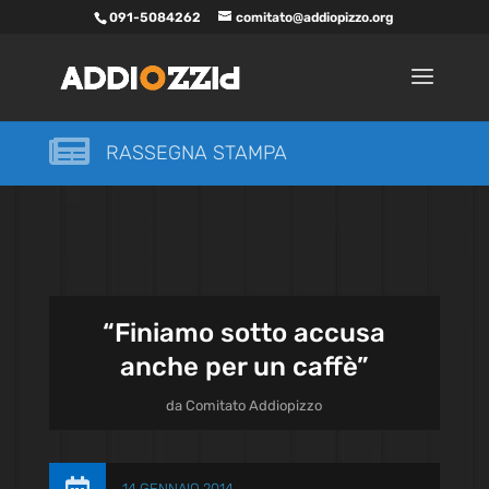
091-5084262
comitato@addiopizzo.org

RASSEGNA STAMPA
“Finiamo sotto accusa
anche per un caffè”
da
Comitato Addiopizzo
14 GENNAIO 2014