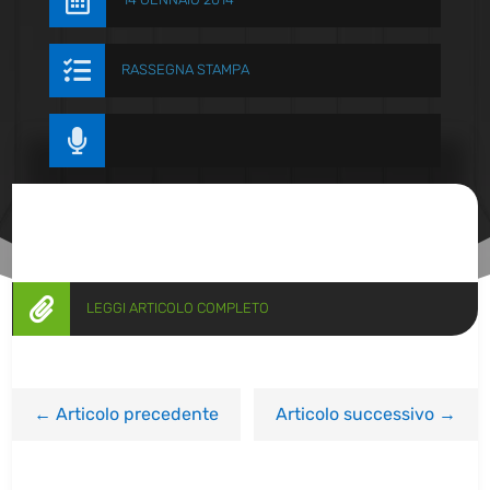


RASSEGNA STAMPA


LEGGI ARTICOLO COMPLETO
←
Articolo precedente
Articolo successivo
→