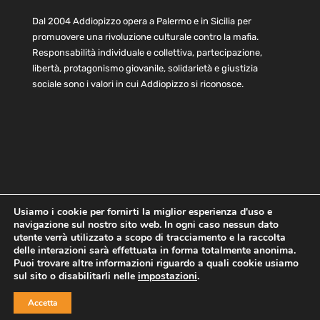
Dal 2004 Addiopizzo opera a Palermo e in Sicilia per
promuovere una rivoluzione culturale contro la mafia.
Responsabilità individuale e collettiva, partecipazione,
libertà, protagonismo giovanile, solidarietà e giustizia
sociale sono i valori in cui Addiopizzo si riconosce.
Usiamo i cookie per fornirti la miglior esperienza d'uso e
navigazione sul nostro sito web. In ogni caso nessun dato
Home
Statuto e bilancio
Contatti
utente verrà utilizzato a scopo di tracciamento e la raccolta
Privacy
Cookie
Child Protection Policy
delle interazioni sarà effettuata in forma totalmente anonima.
Puoi trovare altre informazioni riguardo a quali cookie usiamo
sul sito o disabilitarli nelle
impostazioni
.
Copyright © 2021 AddioPizzo | Tutti i diritti riservati | Sede
Accetta
Centrale: via Lincoln 131, 90133 Palermo