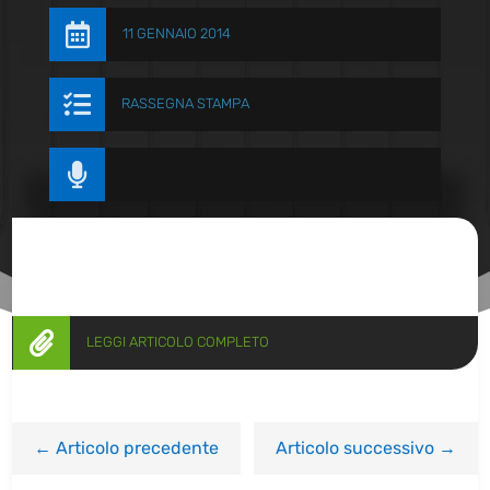

11 GENNAIO 2014

RASSEGNA STAMPA


LEGGI ARTICOLO COMPLETO
←
Articolo precedente
Articolo successivo
→