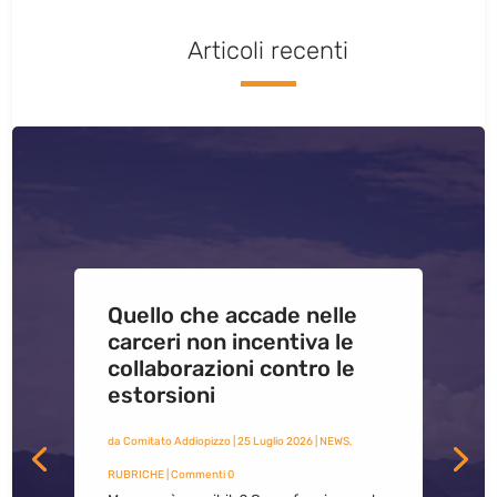
Articoli recenti
Quello che accade nelle
carceri non incentiva le
collaborazioni contro le
estorsioni
da
Comitato Addiopizzo
|
25 Luglio 2026
|
NEWS
,
RUBRICHE
| Commenti 0