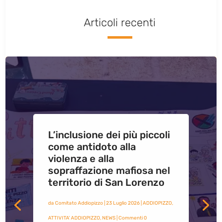
Articoli recenti
L’inclusione dei più piccoli
come antidoto alla
violenza e alla
sopraffazione mafiosa nel
territorio di San Lorenzo
da
Comitato Addiopizzo
|
23 Luglio 2026
|
ADDIOPIZZO
,
ATTIVITA' ADDIOPIZZO
,
NEWS
| Commenti 0