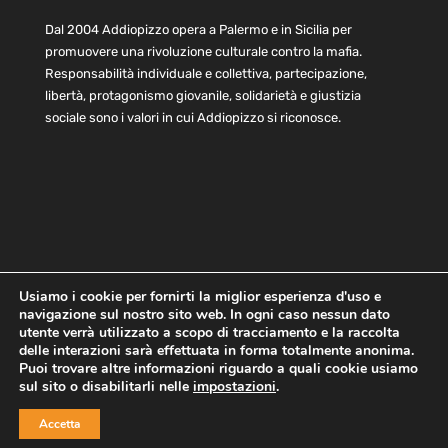
Dal 2004 Addiopizzo opera a Palermo e in Sicilia per
promuovere una rivoluzione culturale contro la mafia.
Responsabilità individuale e collettiva, partecipazione,
libertà, protagonismo giovanile, solidarietà e giustizia
sociale sono i valori in cui Addiopizzo si riconosce.
Usiamo i cookie per fornirti la miglior esperienza d'uso e
navigazione sul nostro sito web. In ogni caso nessun dato
Home
Statuto e bilancio
Contatti
utente verrà utilizzato a scopo di tracciamento e la raccolta
Privacy
Cookie
Child Protection Policy
delle interazioni sarà effettuata in forma totalmente anonima.
Puoi trovare altre informazioni riguardo a quali cookie usiamo
sul sito o disabilitarli nelle
impostazioni
.
Copyright © 2021 AddioPizzo | Tutti i diritti riservati | Sede
Accetta
Centrale: via Lincoln 131, 90133 Palermo