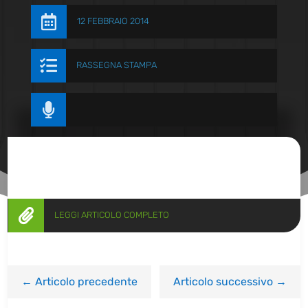

12 FEBBRAIO 2014

RASSEGNA STAMPA


LEGGI ARTICOLO COMPLETO
←
Articolo precedente
Articolo successivo
→