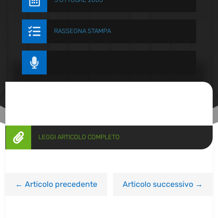


RASSEGNA STAMPA


LEGGI ARTICOLO COMPLETO
←
Articolo precedente
Articolo successivo
→