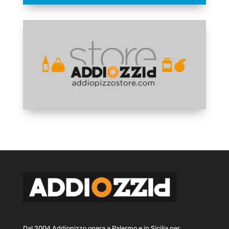
Dal 2004 Addiopizzo opera a Palermo e in Sicilia per