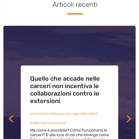
Articoli recenti
Quello che accade nelle
carceri non incentiva le
collaborazioni contro le
estorsioni
da
Comitato Addiopizzo
|
25 Luglio 2026
|
NEWS
,
RUBRICHE
| Commenti 0
Ma come è possibile? Come funzionano le
carceri? E alla luce di ciò che emerge come