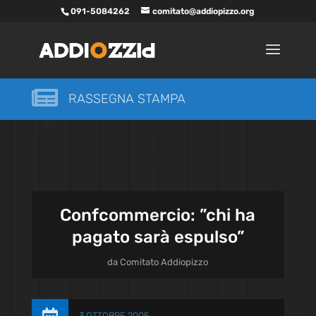
091-5084262
comitato@addiopizzo.org

RASSEGNA STAMPA
Confcommercio: ”chi ha
pagato sarà espulso”
da
Comitato Addiopizzo
3 OTTOBRE 2005