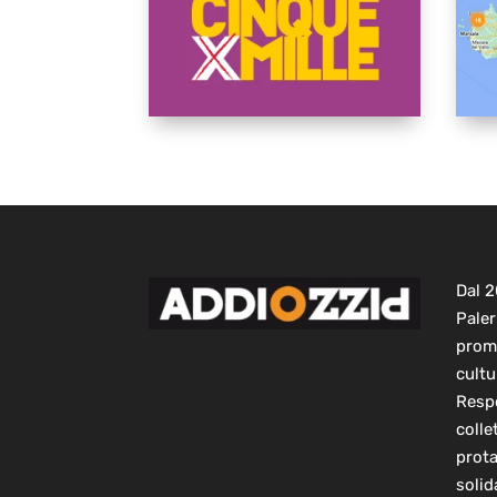
Dal 
Paler
prom
cultu
Respo
colle
prot
solid