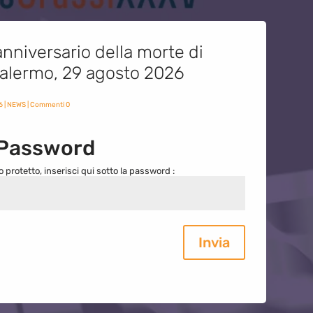
nniversario della morte di
 Palermo, 29 agosto 2026
6
|
NEWS
| Commenti 0
 Password
o protetto, inserisci qui sotto la password :
Invia