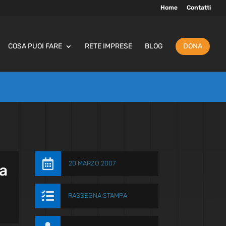
Home
Contatti
COSA PUOI FARE
RETE IMPRESE
BLOG
DONA

20 MARZO 2007
la

RASSEGNA STAMPA