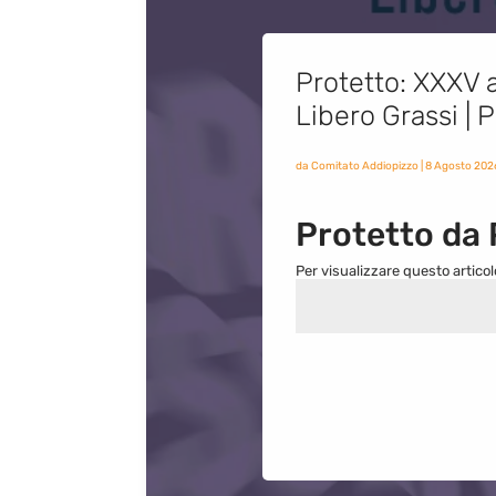
Protetto: XXXV a
Libero Grassi |
da
Comitato Addiopizzo
|
8 Agosto 202
Protetto da
Per visualizzare questo articol