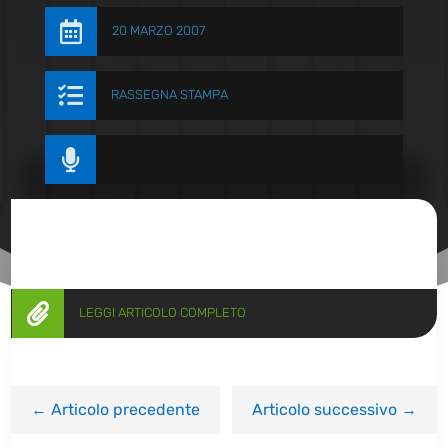

20 MARZO 2007

RASSEGNA STAMPA


LEGGI ARTICOLO COMPLETO
←
Articolo precedente
Articolo successivo
→