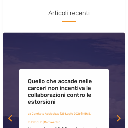
Articoli recenti
Quello che accade nelle
carceri non incentiva le
collaborazioni contro le
estorsioni
da
Comitato Addiopizzo
|
25 Luglio 2026
|
NEWS
,
RUBRICHE
| Commenti 0