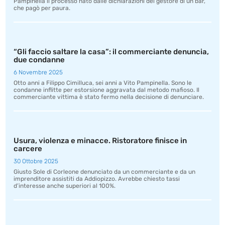
Pampinella il processo nato dalle dichiarazioni del gestore di un bar,
che pagò per paura.
“Gli faccio saltare la casa”: il commerciante denuncia,
due condanne
6 Novembre 2025
Otto anni a Filippo Cimilluca, sei anni a Vito Pampinella. Sono le
condanne inflitte per estorsione aggravata dal metodo mafioso. Il
commerciante vittima è stato fermo nella decisione di denunciare.
Usura, violenza e minacce. Ristoratore finisce in
carcere
30 Ottobre 2025
Giusto Sole di Corleone denunciato da un commerciante e da un
imprenditore assistiti da Addiopizzo. Avrebbe chiesto tassi
d’interesse anche superiori al 100%.