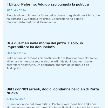
Il blitz di Palermo, Addiopizzo pungola la politica
20 Aprile 2026
Pioggia di complimenti a forze dell’ordine e magistrati per il blitz che
ha portato a 32 fermi a Palermo. L’operazione ha colpito il
mandamento mafioso di Brancaccio.
Due quartieri nella morsa del pizzo. E solo un
imprenditore ha denunciato
20 Aprile 2026
Nelle ultime settimane i picciotti dei clan di Brancaccio e Corso dei
Mille hanno messo a segno alcune intimidazioni. Una ventina le
estorsioni ricostruite. Un operatore economico sostenuto da
Addiopizzo
Blitz con 181 arresti, dodici condanne nel clan di Porta
Nuova
19 Marzo 2026
Prime condanne dal maxi blitz su Porta Nuova: pene fino a 14 anni,
alcune assoluzioni e risarcimenti alle parti civili, tra cui Addiopizzo e il