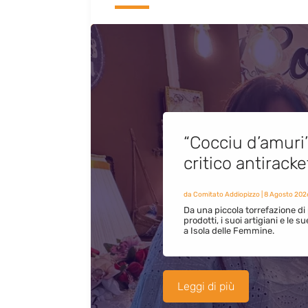
“Cocciu d’amuri
critico antirack
da
Comitato Addiopizzo
|
8 Agosto 202
Da una piccola torrefazione di 
prodotti, i suoi artigiani e le s
a Isola delle Femmine.
Leggi di più