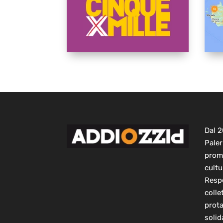
Dal 
Paler
prom
cultu
Respo
colle
prot
solid