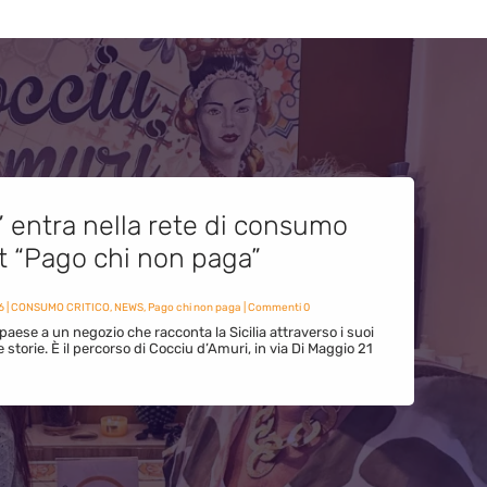
” entra nella rete di consumo
et “Pago chi non paga”
6
|
CONSUMO CRITICO
,
NEWS
,
Pago chi non paga
| Commenti 0
paese a un negozio che racconta la Sicilia attraverso i suoi
ue storie. È il percorso di Cocciu d’Amuri, in via Di Maggio 21