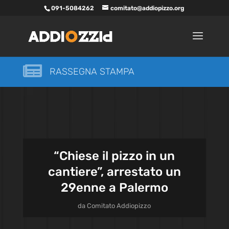
091-5084262
comitato@addiopizzo.org

RASSEGNA STAMPA
“Chiese il pizzo in un
cantiere”, arrestato un
29enne a Palermo
da
Comitato Addiopizzo