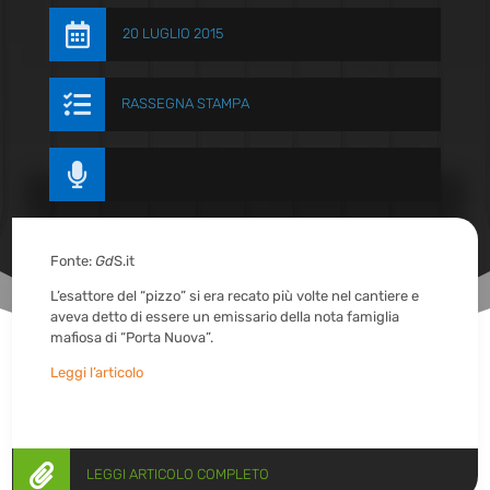

20 LUGLIO 2015

RASSEGNA STAMPA

Fonte:
Gd
S.it
L’esattore del “pizzo” si era recato più volte nel cantiere e
aveva detto di essere un emissario della nota famiglia
mafiosa di “Porta Nuova”.
Leggi l’articolo

LEGGI ARTICOLO COMPLETO