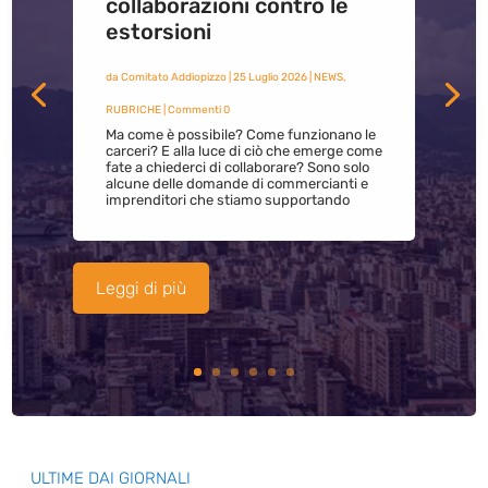
collaborazioni contro le
estorsioni
da
Comitato Addiopizzo
|
25 Luglio 2026
|
NEWS
,
RUBRICHE
| Commenti 0
Ma come è possibile? Come funzionano le
carceri? E alla luce di ciò che emerge come
fate a chiederci di collaborare? Sono solo
alcune delle domande di commercianti e
imprenditori che stiamo supportando
Leggi di più
ULTIME DAI GIORNALI