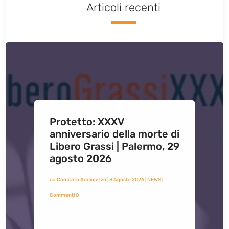
Articoli recenti
Protetto: XXXV
anniversario della morte di
Libero Grassi | Palermo, 29
agosto 2026
da
Comitato Addiopizzo
|
8 Agosto 2026
|
NEWS
|
Commenti 0