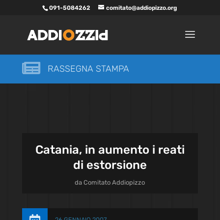
091-5084262
comitato@addiopizzo.org

RASSEGNA STAMPA
Catania, in aumento i reati
di estorsione
da
Comitato Addiopizzo
26 GENNAIO 2007