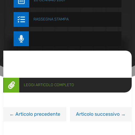


RASSEGNA STAMPA


LEGGI ARTICOLO COMPLETO
←
Articolo precedente
Articolo successivo
→