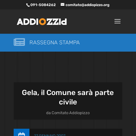
091-5084262
comitato@addiopizzo.org

RASSEGNA STAMPA
Gela, il Comune sarà parte
civile
da
Comitato Addiopizzo
27 GENNAIO 2007