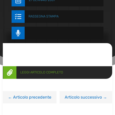


RASSEGNA STAMPA


LEGGI ARTICOLO COMPLETO
←
Articolo precedente
Articolo successivo
→