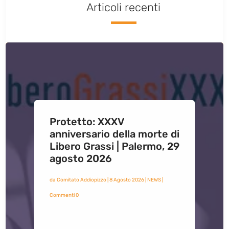
Articoli recenti
Protetto: XXXV
anniversario della morte di
Libero Grassi | Palermo, 29
agosto 2026
da
Comitato Addiopizzo
|
8 Agosto 2026
|
NEWS
|
Commenti 0