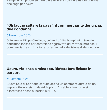
Pampinella il processo nato dalle dichiarazioni del gestore di un bar,
che pagò per paura.
“Gli faccio saltare la casa”: il commerciante denuncia,
due condanne
6 Novembre 2025
Otto anni a Filippo Cimilluca, sei anni a Vito Pampinella. Sono le
condanne inflitte per estorsione aggravata dal metodo mafioso. Il
commerciante vittima è stato fermo nella decisione di denunciare.
Usura, violenza e minacce. Ristoratore finisce in
carcere
30 Ottobre 2025
Giusto Sole di Corleone denunciato da un commerciante e da un
imprenditore assistiti da Addiopizzo. Avrebbe chiesto tassi
d’interesse anche superiori al 100%.