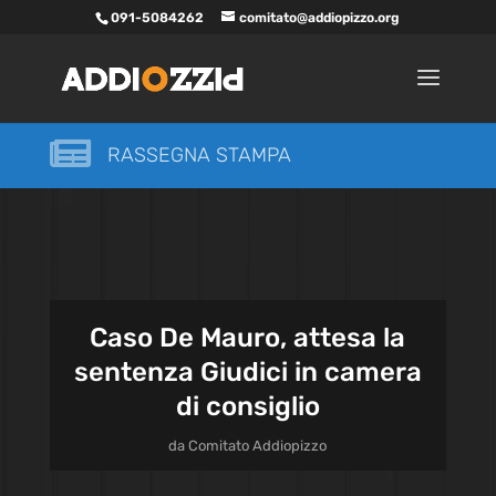
091-5084262
comitato@addiopizzo.org

RASSEGNA STAMPA
Caso De Mauro, attesa la
sentenza Giudici in camera
di consiglio
da
Comitato Addiopizzo