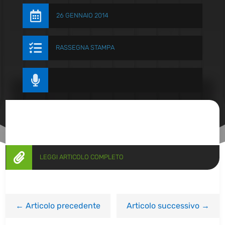

26 GENNAIO 2014

RASSEGNA STAMPA


LEGGI ARTICOLO COMPLETO
←
Articolo precedente
Articolo successivo
→