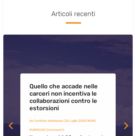
Articoli recenti
Quello che accade nelle
carceri non incentiva le
collaborazioni contro le
estorsioni
da
Comitato Addiopizzo
|
25 Luglio 2026
|
NEWS
,
RUBRICHE
| Commenti 0