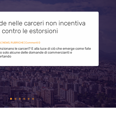
de nelle carceri non incentiva
i contro le estorsioni
6
|
NEWS
,
RUBRICHE
| Commenti 0
zionano le carceri? E alla luce di ciò che emerge come fate
ono solo alcune delle domande di commercianti e
ortando