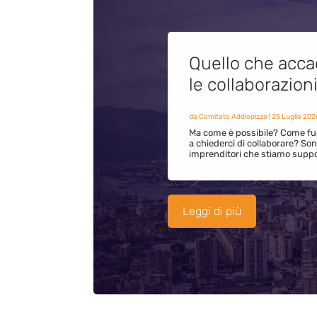
Quello che acca
le collaborazion
da
Comitato Addiopizzo
|
25 Luglio 202
Ma come è possibile? Come fun
a chiederci di collaborare? S
imprenditori che stiamo supp
Leggi di più