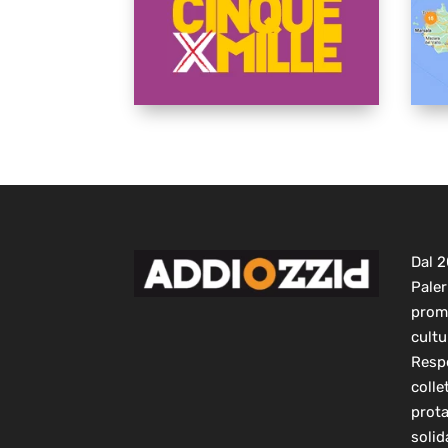
Dal 
Paler
prom
cultu
Respo
colle
prot
solid