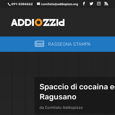
091-5084262
comitato@addiopizzo.org

RASSEGNA STAMPA
Spaccio di cocaina e
Ragusano
da
Comitato Addiopizzo