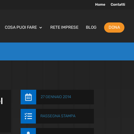
Home
Contatti
COSA PUOI FARE
RETE IMPRESE
BLOG
DONA

27 GENNAIO 2014
l

RASSEGNA STAMPA