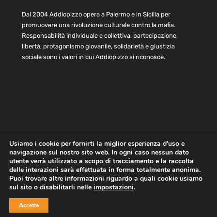
Dal 2004 Addiopizzo opera a Palermo e in Sicilia per
promuovere una rivoluzione culturale contro la mafia.
Responsabilità individuale e collettiva, partecipazione,
libertà, protagonismo giovanile, solidarietà e giustizia
sociale sono i valori in cui Addiopizzo si riconosce.
Usiamo i cookie per fornirti la miglior esperienza d'uso e
navigazione sul nostro sito web. In ogni caso nessun dato
Home
Statuto e bilancio
Contatti
utente verrà utilizzato a scopo di tracciamento e la raccolta
Privacy
Cookie
Child Protection Policy
delle interazioni sarà effettuata in forma totalmente anonima.
Puoi trovare altre informazioni riguardo a quali cookie usiamo
sul sito o disabilitarli nelle
impostazioni
.
Copyright © 2021 AddioPizzo | Tutti i diritti riservati | Sede
Accetta
Centrale: via Lincoln 131, 90133 Palermo