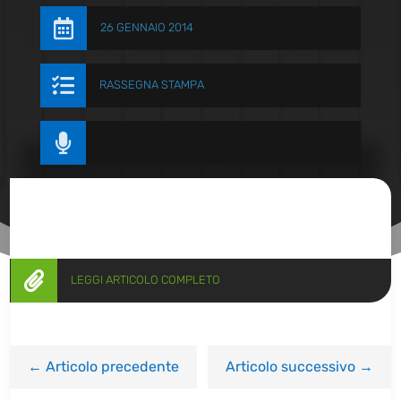

26 GENNAIO 2014

RASSEGNA STAMPA


LEGGI ARTICOLO COMPLETO
←
Articolo precedente
Articolo successivo
→