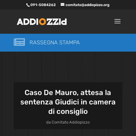
091-5084262
comitato@addiopizzo.org

RASSEGNA STAMPA
Caso De Mauro, attesa la
sentenza Giudici in camera
di consiglio
da
Comitato Addiopizzo