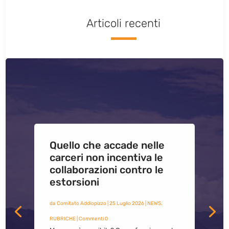
Articoli recenti
Quello che accade nelle
carceri non incentiva le
collaborazioni contro le
estorsioni
da
Comitato Addiopizzo
|
25 Luglio 2026
|
NEWS
,
RUBRICHE
| Commenti 0