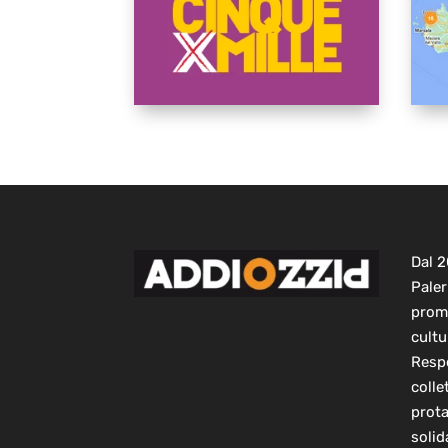
Dal 
Paler
prom
cultu
Respo
colle
prot
solid