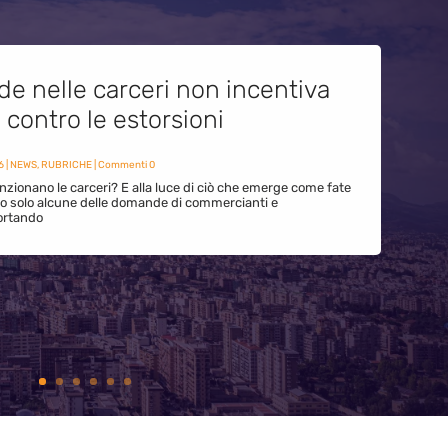
de nelle carceri non incentiva
i contro le estorsioni
6
|
NEWS
,
RUBRICHE
| Commenti 0
zionano le carceri? E alla luce di ciò che emerge come fate
ono solo alcune delle domande di commercianti e
ortando