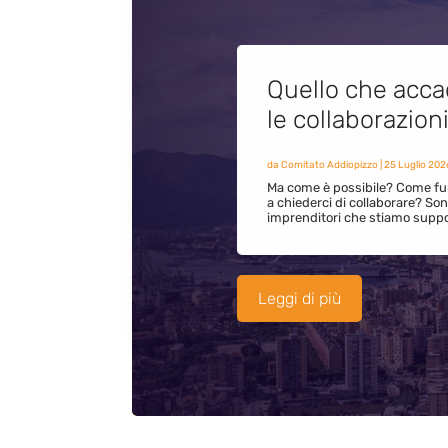
Quello che acca
le collaborazion
da
Comitato Addiopizzo
|
25 Luglio 202
Ma come è possibile? Come fun
a chiederci di collaborare? S
imprenditori che stiamo supp
Leggi di più