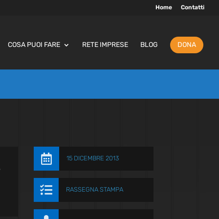
Home
Contatti
COSA PUOI FARE
RETE IMPRESE
BLOG
DONA

15 DICEMBRE 2013
t

RASSEGNA STAMPA