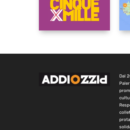
Dal 
Paler
prom
cultu
Respo
colle
prot
solid