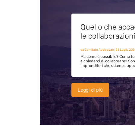
Quello che acca
le collaborazion
da
Comitato Addiopizzo
|
25 Luglio 202
Ma come è possibile? Come fun
a chiederci di collaborare? S
imprenditori che stiamo supp
Leggi di più