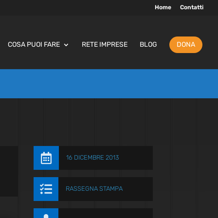
Home
Contatti
COSA PUOI FARE
RETE IMPRESE
BLOG
DONA

16 DICEMBRE 2013

RASSEGNA STAMPA