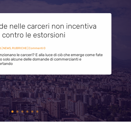
de nelle carceri non incentiva
i contro le estorsioni
6
|
NEWS
,
RUBRICHE
| Commenti 0
zionano le carceri? E alla luce di ciò che emerge come fate
ono solo alcune delle domande di commercianti e
ortando