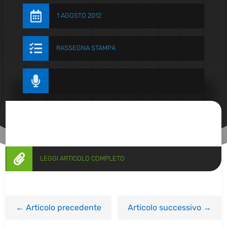

1 AGOSTO 2012

RASSEGNA STAMPA


LEGGI ARTICOLO COMPLETO
←
Articolo precedente
Articolo successivo
→