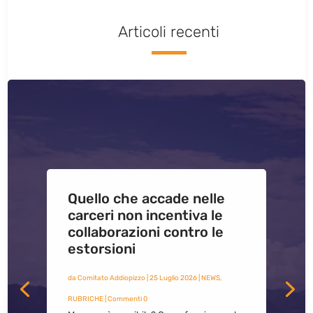
Articoli recenti
Quello che accade nelle
carceri non incentiva le
collaborazioni contro le
estorsioni
da
Comitato Addiopizzo
|
25 Luglio 2026
|
NEWS
,
RUBRICHE
| Commenti 0