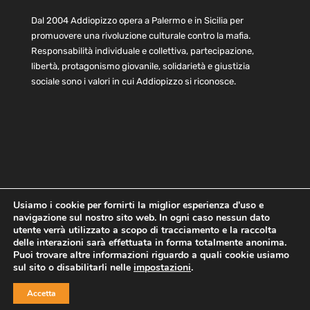
Dal 2004 Addiopizzo opera a Palermo e in Sicilia per
promuovere una rivoluzione culturale contro la mafia.
Responsabilità individuale e collettiva, partecipazione,
libertà, protagonismo giovanile, solidarietà e giustizia
sociale sono i valori in cui Addiopizzo si riconosce.
Usiamo i cookie per fornirti la miglior esperienza d'uso e
navigazione sul nostro sito web. In ogni caso nessun dato
Home
Statuto e bilancio
Contatti
utente verrà utilizzato a scopo di tracciamento e la raccolta
Privacy
Cookie
Child Protection Policy
delle interazioni sarà effettuata in forma totalmente anonima.
Puoi trovare altre informazioni riguardo a quali cookie usiamo
sul sito o disabilitarli nelle
impostazioni
.
Copyright © 2021 AddioPizzo | Tutti i diritti riservati | Sede
Accetta
Centrale: via Lincoln 131, 90133 Palermo