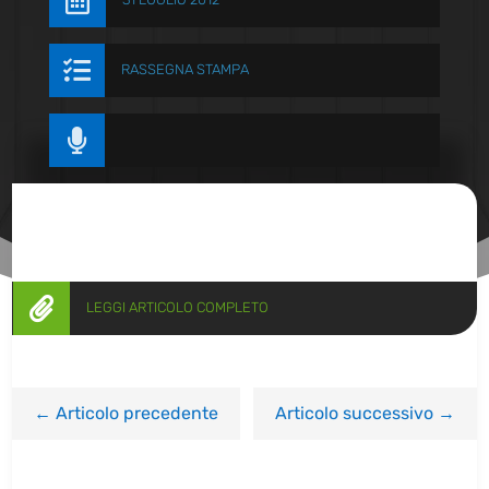


RASSEGNA STAMPA


LEGGI ARTICOLO COMPLETO
←
Articolo precedente
Articolo successivo
→