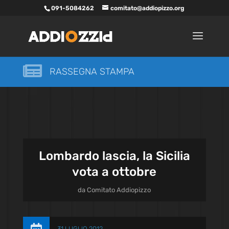
091-5084262
comitato@addiopizzo.org

RASSEGNA STAMPA
Lombardo lascia, la Sicilia
vota a ottobre
da
Comitato Addiopizzo
31 LUGLIO 2012