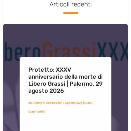
Articoli recenti
Protetto: XXXV
anniversario della morte di
Libero Grassi | Palermo, 29
agosto 2026
da
Comitato Addiopizzo
|
8 Agosto 2026
|
NEWS
|
Commenti 0