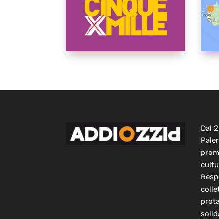
Dal 
Paler
prom
cultu
Respo
colle
prot
solid