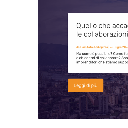
Quello che acca
le collaborazion
da
Comitato Addiopizzo
|
25 Luglio 202
Ma come è possibile? Come fun
a chiederci di collaborare? S
imprenditori che stiamo supp
Leggi di più