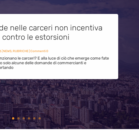
de nelle carceri non incentiva
i contro le estorsioni
6
|
NEWS
,
RUBRICHE
| Commenti 0
zionano le carceri? E alla luce di ciò che emerge come fate
ono solo alcune delle domande di commercianti e
ortando