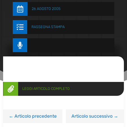

26 AGOSTO 2005

RASSEGNA STAMPA


LEGGI ARTICOLO COMPLETO
←
Articolo precedente
Articolo successivo
→