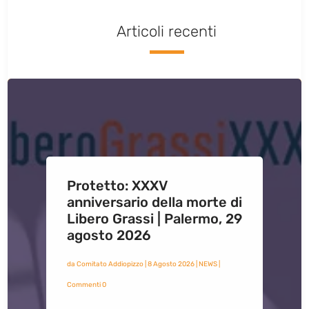
Articoli recenti
Protetto: XXXV
anniversario della morte di
Libero Grassi | Palermo, 29
agosto 2026
da
Comitato Addiopizzo
|
8 Agosto 2026
|
NEWS
|
Commenti 0