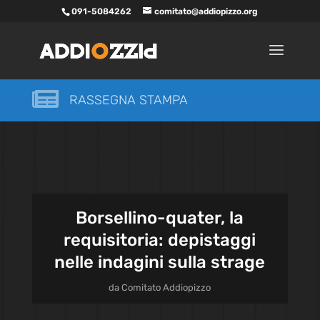
091-5084262
comitato@addiopizzo.org

RASSEGNA STAMPA
Borsellino-quater, la
requisitoria: depistaggi
nelle indagini sulla strage
da
Comitato Addiopizzo