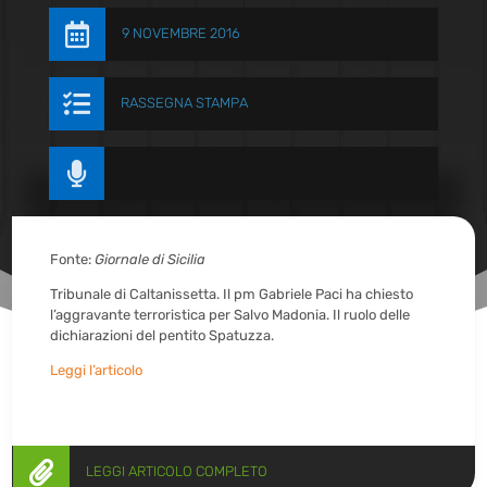

9 NOVEMBRE 2016

RASSEGNA STAMPA

Fonte:
Giornale di Sicilia
Tribunale di Caltanissetta. Il pm Gabriele Paci ha chiesto
l’aggravante terroristica per Salvo Madonia. Il ruolo delle
dichiarazioni del pentito Spatuzza.
Leggi l’articolo

LEGGI ARTICOLO COMPLETO