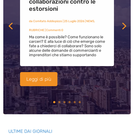
collaborazioni contro le
estorsioni
da
Comitato Addiopizzo
|
25 Luglio 2026
|
NEWS
,
RUBRICHE
| Commenti 0
Ma come è possibile? Come funzionano le
carceri? E alla luce di ciò che emerge come
fate a chiederci di collaborare? Sono solo
alcune delle domande di commercianti e
imprenditori che stiamo supportando
Leggi di più
ULTIME DAI GIORNALI