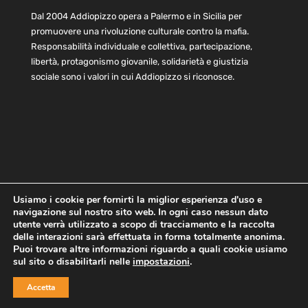
Dal 2004 Addiopizzo opera a Palermo e in Sicilia per
promuovere una rivoluzione culturale contro la mafia.
Responsabilità individuale e collettiva, partecipazione,
libertà, protagonismo giovanile, solidarietà e giustizia
sociale sono i valori in cui Addiopizzo si riconosce.
Usiamo i cookie per fornirti la miglior esperienza d'uso e
navigazione sul nostro sito web. In ogni caso nessun dato
Home
Statuto e bilancio
Contatti
utente verrà utilizzato a scopo di tracciamento e la raccolta
Privacy
Cookie
Child Protection Policy
delle interazioni sarà effettuata in forma totalmente anonima.
Puoi trovare altre informazioni riguardo a quali cookie usiamo
sul sito o disabilitarli nelle
impostazioni
.
Copyright © 2021 AddioPizzo | Tutti i diritti riservati | Sede
Accetta
Centrale: via Lincoln 131, 90133 Palermo