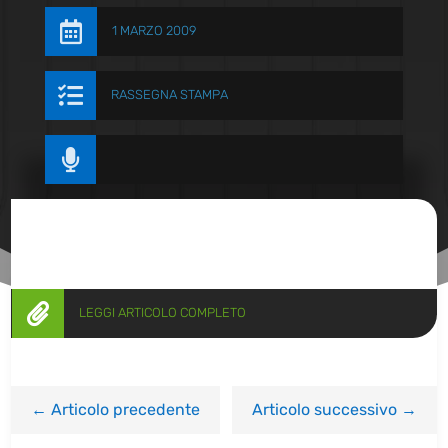

1 MARZO 2009

RASSEGNA STAMPA


LEGGI ARTICOLO COMPLETO
←
Articolo precedente
Articolo successivo
→