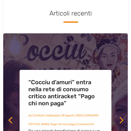
Articoli recenti
“Cocciu d’amuri” entra
nella rete di consumo
critico antiracket “Pago
chi non paga”
da
Comitato Addiopizzo
|
8 Agosto 2026
|
CONSUMO
CRITICO
,
NEWS
,
Pago chi non paga
| Commenti 0
Da una piccola torrefazione di paese a un