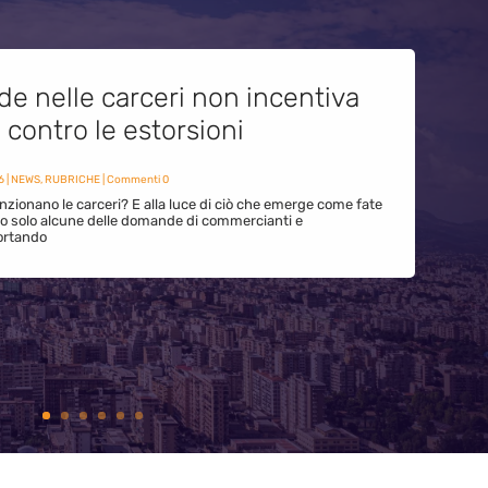
de nelle carceri non incentiva
i contro le estorsioni
6
|
NEWS
,
RUBRICHE
| Commenti 0
zionano le carceri? E alla luce di ciò che emerge come fate
ono solo alcune delle domande di commercianti e
ortando