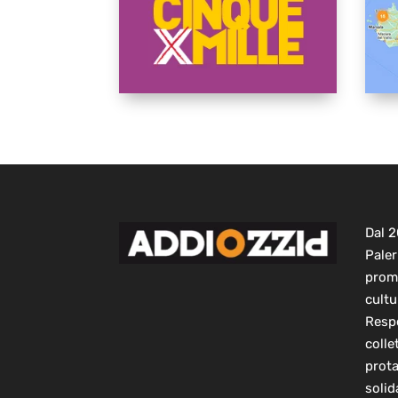
Dal 
Paler
prom
cultu
Respo
colle
prot
solid