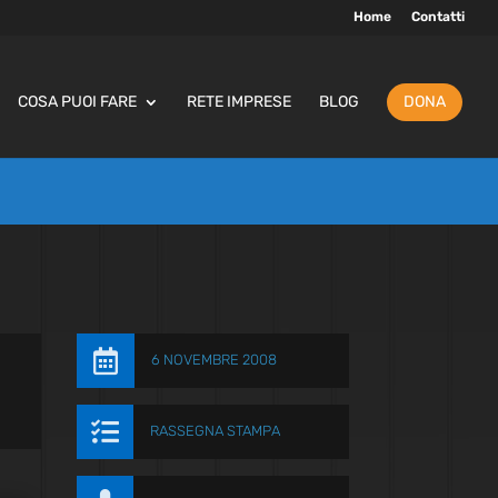
Home
Contatti
COSA PUOI FARE
RETE IMPRESE
BLOG
DONA

6 NOVEMBRE 2008

RASSEGNA STAMPA