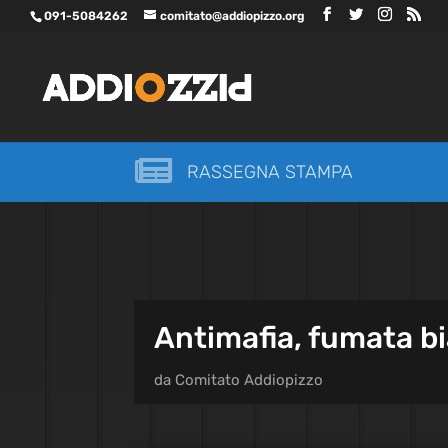
091-5084262
comitato@addiopizzo.org

RASSEGNA STAMPA
Antimafia, fumata b
da
Comitato Addiopizzo