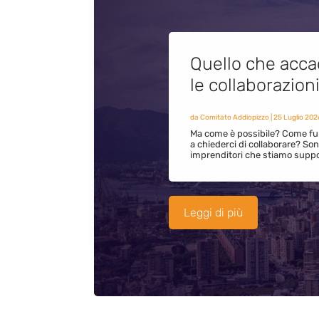
Quello che acca
le collaborazion
da
Comitato Addiopizzo
|
25 Luglio 202
Ma come è possibile? Come fun
a chiederci di collaborare? S
imprenditori che stiamo supp
Leggi di più