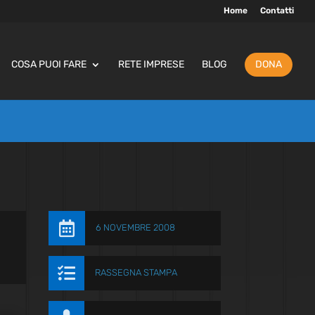
Home
Contatti
COSA PUOI FARE
RETE IMPRESE
BLOG
DONA

6 NOVEMBRE 2008

RASSEGNA STAMPA