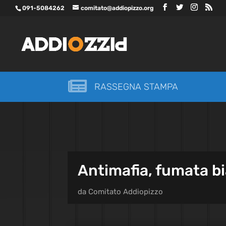
091-5084262
comitato@addiopizzo.org

RASSEGNA STAMPA
Antimafia, fumata b
da
Comitato Addiopizzo