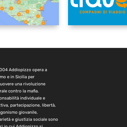
2004 Addiopizzo opera a
mo e in Sicilia per
uovere una rivoluzione
rale contro la mafia.
nsabilità individuale e
ttiva, partecipazione, libertà,
agonismo giovanile,
arietà e giustizia sociale sono
ori in cui Addiopizzo si