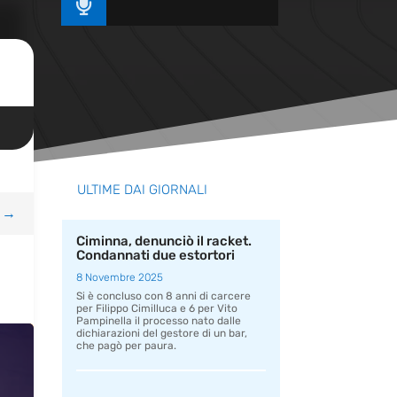

ULTIME DAI GIORNALI
→
Ciminna, denunciò il racket.
Condannati due estortori
8 Novembre 2025
Si è concluso con 8 anni di carcere
per Filippo Cimilluca e 6 per Vito
Pampinella il processo nato dalle
dichiarazioni del gestore di un bar,
che pagò per paura.