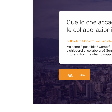
Quello che acca
le collaborazion
da
Comitato Addiopizzo
|
25 Luglio 202
Ma come è possibile? Come fun
a chiederci di collaborare? S
imprenditori che stiamo supp
Leggi di più