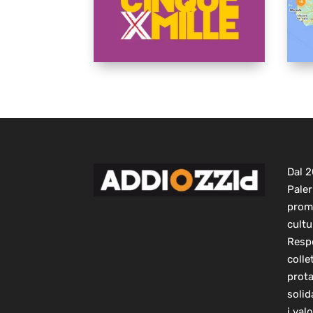
Dal 
Paler
prom
cultu
Respo
colle
prot
solid
i val