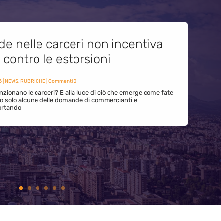
de nelle carceri non incentiva
i contro le estorsioni
6
|
NEWS
,
RUBRICHE
| Commenti 0
zionano le carceri? E alla luce di ciò che emerge come fate
ono solo alcune delle domande di commercianti e
ortando