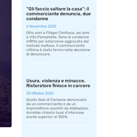
“Gli faccio saltare la casa”: il
commerciante denuncia, due
condanne
6 Novembre 2025
Otto anni a Filippo Cimilluca, sei anni
a Vito Pampinella. Sono le condanne
inflitte per estorsione aggravata dal
metodo mafioso. Il commerciante
vittima è stato fermo nella decisione
di denunciare.
Usura, violenza e minacce.
Ristoratore finisce in carcere
30 Ottobre 2025
Giusto Sole di Corleone denunciato
da un commerciante e da un
imprenditore assistiti da Addiopizzo.
Avrebbe chiesto tassi d’interesse
anche superiori al 100%.