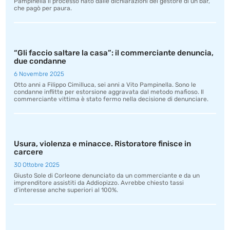
Pampinella il processo nato dalle dichiarazioni del gestore di un bar,
che pagò per paura.
“Gli faccio saltare la casa”: il commerciante denuncia,
due condanne
6 Novembre 2025
Otto anni a Filippo Cimilluca, sei anni a Vito Pampinella. Sono le
condanne inflitte per estorsione aggravata dal metodo mafioso. Il
commerciante vittima è stato fermo nella decisione di denunciare.
Usura, violenza e minacce. Ristoratore finisce in
carcere
30 Ottobre 2025
Giusto Sole di Corleone denunciato da un commerciante e da un
imprenditore assistiti da Addiopizzo. Avrebbe chiesto tassi
d’interesse anche superiori al 100%.