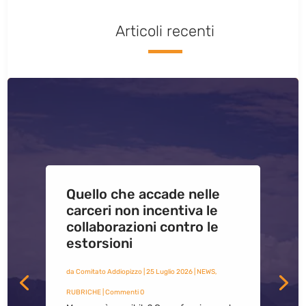
Articoli recenti
Quello che accade nelle
carceri non incentiva le
collaborazioni contro le
estorsioni
da
Comitato Addiopizzo
|
25 Luglio 2026
|
NEWS
,
RUBRICHE
| Commenti 0