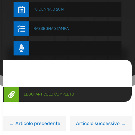

10 GENNAIO 2014

RASSEGNA STAMPA


LEGGI ARTICOLO COMPLETO
←
Articolo precedente
Articolo successivo
→