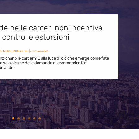
de nelle carceri non incentiva
i contro le estorsioni
6
|
NEWS
,
RUBRICHE
| Commenti 0
zionano le carceri? E alla luce di ciò che emerge come fate
ono solo alcune delle domande di commercianti e
ortando