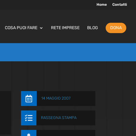
Home
Contatti
COSA PUOI FARE
RETE IMPRESE
BLOG
DONA

14 MAGGIO 2007

RASSEGNA STAMPA