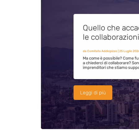
Quello che acca
le collaborazion
da
Comitato Addiopizzo
|
25 Luglio 202
Ma come è possibile? Come fun
a chiederci di collaborare? S
imprenditori che stiamo supp
Leggi di più