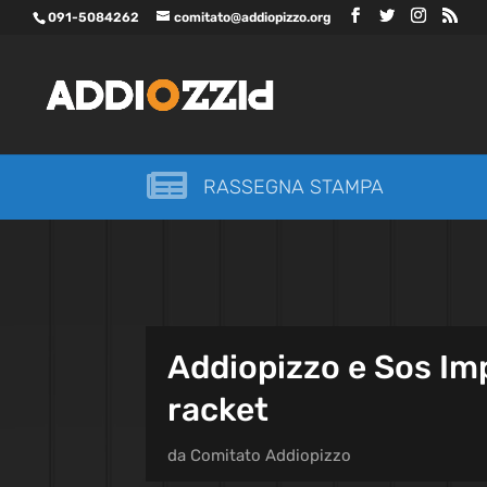
091-5084262
comitato@addiopizzo.org

RASSEGNA STAMPA
Addiopizzo e Sos Imp
racket
da
Comitato Addiopizzo