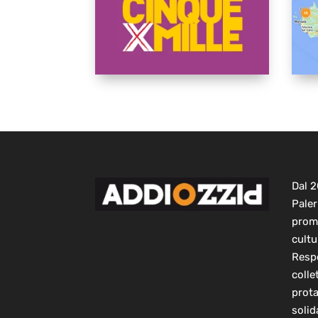
Dal 
Paler
prom
cultu
Respo
colle
prot
solid