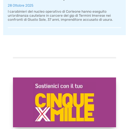
28 Ottobre 2025
I carabinieri del nucleo operativo di Corleone hanno eseguito
un’ordinanza cautelare in carcere del gip di Termini Imerese nei
confronti di Giusto Sole, 37 anni, imprenditore accusato di usura.