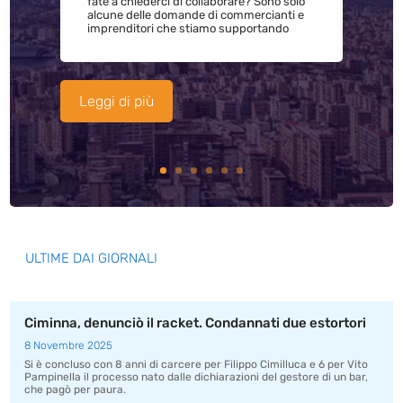
fate a chiederci di collaborare? Sono solo
alcune delle domande di commercianti e
imprenditori che stiamo supportando
Leggi di più
ULTIME DAI GIORNALI
Ciminna, denunciò il racket. Condannati due estortori
8 Novembre 2025
Si è concluso con 8 anni di carcere per Filippo Cimilluca e 6 per Vito
Pampinella il processo nato dalle dichiarazioni del gestore di un bar,
che pagò per paura.