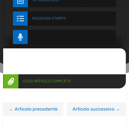


RASSEGNA STAMPA


LEGGI ARTICOLO COMPLETO
←
Articolo precedente
Articolo successivo
→