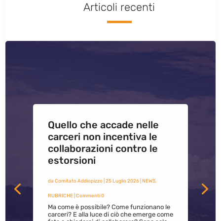
Articoli recenti
Quello che accade nelle
carceri non incentiva le
collaborazioni contro le
estorsioni
da
Comitato Addiopizzo
|
25 Luglio 2026
|
NEWS
,
RUBRICHE
| Commenti 0
Ma come è possibile? Come funzionano le
carceri? E alla luce di ciò che emerge come