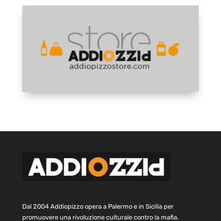
Dal 2004 Addiopizzo opera a Palermo e in Sicilia per
promuovere una rivoluzione culturale contro la mafia.