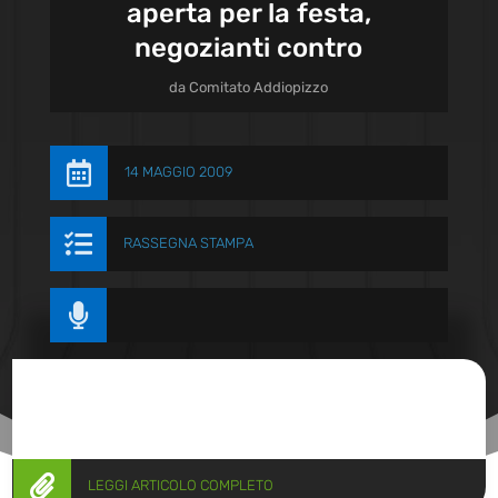
aperta per la festa,
negozianti contro
da
Comitato Addiopizzo

14 MAGGIO 2009

RASSEGNA STAMPA


LEGGI ARTICOLO COMPLETO