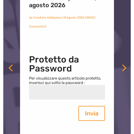
agosto 2026
da
Comitato Addiopizzo
|
8 Agosto 2026
|
NEWS
|
Commenti 0
Protetto da
Password
Per visualizzare questo articolo protetto,
inserisci qui sotto la password :
Invia