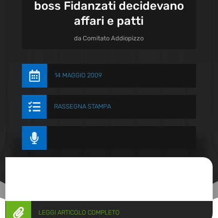
boss Fidanzati decidevano
affari e patti
da
Comitato Addiopizzo

14 MAGGIO 2009

RASSEGNA STAMPA


LEGGI ARTICOLO COMPLETO