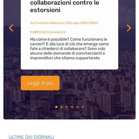
collaborazioni contro le
estorsioni
da
Comitato Addiopizzo
|
25 Luglio 2026
|
NEWS
,
RUBRICHE
| Commenti 0
Ma come è possibile? Come funzionano le
carceri? E alla luce di ciò che emerge come
fate a chiederci di collaborare? Sono solo
alcune delle domande di commercianti e
imprenditori che stiamo supportando
Leggi di più
ULTIME DAI GIORNALI