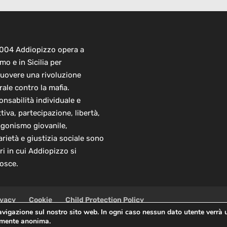
2004 Addiopizzo opera a
mo e in Sicilia per
uovere una rivoluzione
rale contro la mafia.
nsabilità individuale e
ttiva, partecipazione, libertà,
agonismo giovanile,
arietà e giustizia sociale sono
ori in cui Addiopizzo si
osce.
ivacy
Cookie
Child Protection Policy
navigazione sul nostro sito web. In ogni caso nessun dato utente verrà 
almente anonima.
 Sede Centrale: via Lincoln 131, 90133 Palermo