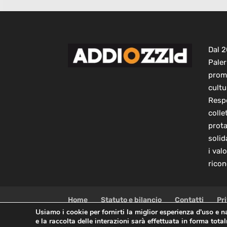
Dal 
Paler
prom
cultu
Respo
colle
prot
solid
i val
ricon
Home
Statuto e bilancio
Contatti
Pr
Usiamo i cookie per fornirti la miglior esperienza d'uso e 
e la raccolta delle interazioni sarà effettuata in forma tot
Copyright © 2021 AddioPizzo | Tutti i diritti riservati |