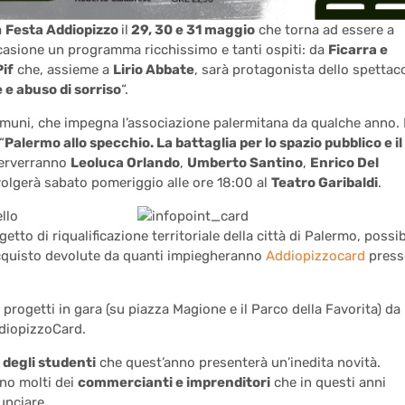
a
Festa Addiopizzo
il
29, 30 e 31 maggio
che torna ad essere a
’occasione un programma ricchissimo e tanti ospiti: da
Ficarra e
Pif
che, assieme a
Lirio Abbate
, sarà protagonista dello spettac
 e abuso di sorriso
“.
comuni, che impegna l’associazione palermitana da qualche anno. I
“
Palermo allo specchio. La battaglia per lo spazio pubblico e il
nterverranno
Leoluca Orlando
,
Umberto Santino
,
Enrico Del
svolgerà sabato pomeriggio alle ore 18:00 al
Teatro Garibaldi
.
llo
etto di riqualificazione territoriale della città di Palermo, possib
’acquisto devolute da quanti impiegheranno
Addiopizzocard
press
 progetti in gara (su piazza Magione e il Parco della Favorita) da
ddiopizzoCard.
 degli studenti
che quest’anno presenterà un’inedita novità.
anno molti dei
commercianti e imprenditori
che in questi anni
unciare.