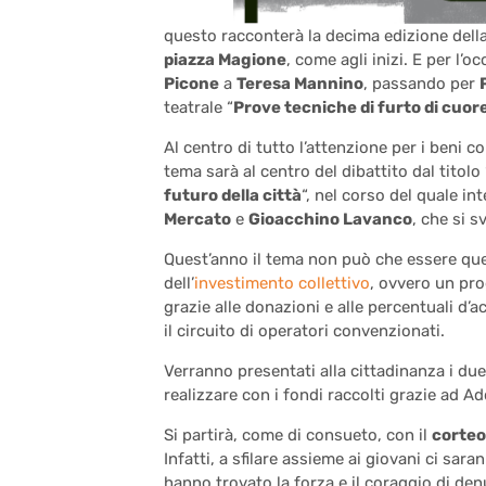
questo racconterà la decima edizione dell
piazza Magione
, come agli inizi. E per l
Picone
a
Teresa Mannino
, passando per
teatrale “
Prove tecniche di furto di cuore
Al centro di tutto l’attenzione per i beni 
tema sarà al centro del dibattito dal titolo 
futuro della città
“, nel corso del quale i
Mercato
e
Gioacchino Lavanco
, che si 
Quest’anno il tema non può che essere que
dell’
investimento collettivo
, ovvero un prog
grazie alle donazioni e alle percentuali d
il circuito di operatori convenzionati.
Verranno presentati alla cittadinanza i due
realizzare con i fondi raccolti grazie ad A
Si partirà, come di consueto, con il
corteo
Infatti, a sfilare assieme ai giovani ci sar
hanno trovato la forza e il coraggio di den