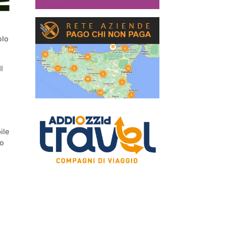
olo
l
ile
o