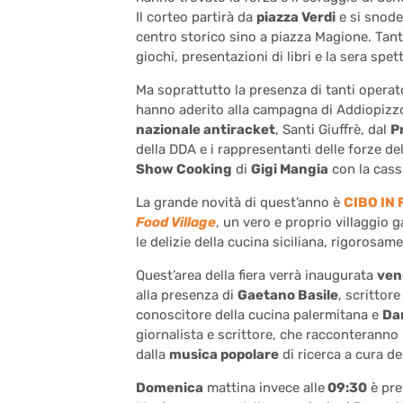
Il corteo partirà da
piazza Verdi
e si snoder
centro storico sino a piazza Magione. Tantis
giochi, presentazioni di libri e la sera spett
Ma soprattutto la presenza di tanti operato
hanno aderito alla campagna di Addiopizzo 
nazionale antiracket
, Santi Giuffrè, dal
P
della DDA e i rappresentanti delle forze de
Show Cooking
di
Gigi Mangia
con la cass
La grande novità di quest’anno è
CIBO IN
Food Village
, un vero e proprio villaggio
le delizie della cucina siciliana, rigorosam
Quest’area della fiera verrà inaugurata
ven
alla presenza di
Gaetano Basile
, scrittor
conoscitore della cucina palermitana e
Dan
giornalista e scrittore, che racconteranno
dalla
musica popolare
di ricerca a cura del
Domenica
mattina invece alle
09:30
è pre