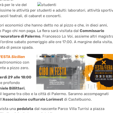
à per le vie del
sime le attività per studenti e adulti: laboratori, attività sporti
acoli teatrali, di cabaret e concerti.
ri economici che hanno detto no al pizzo e che, in dieci anni,
Pago chi non paga. La fiera sarà visitata dal
Commissario
rocuratore di Palermo
, Francesco Lo Voi, assieme altri magistra
ll’ordine sabato pomeriggio alle ore 17:00. A margine della visita,
ata di pesce spada.
 FESTA
Sicilian
 gastronomico con
ente a pizzo zero.
erdì 29 alle 18:00
e e profondo
iele Billitteri
,
 il legame tra cibo e la città di Palermo. Saranno accompagnati
l’
Associazione culturale Lorimest
di Castelbuono.
vista una
pedalata
dal nascente Parco Villa Turrisi a piazza