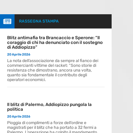

RASSEGNA STAMPA
Blitz antimafia tra Brancaccio e Sperone: “Il
coraggio di chi ha denunciato con il sostegno
di Addiopizzo”
20 Aprile 2026
La nota dell’associazione da sempre al fianco dei
commercianti vittime del racket: “Sono storie di
resistenza che dimostrano, ancora una volta,
quanto sia fondamentale il contributo degli
operatori economici.
Il blitz di Palermo, Addiopizzo pungola la
politica
20 Aprile 2026
Pioggia di complimenti a forze dell’ordine e
magistrati per il blitz che ha portato a 32 fermi a
Palermo. L’operazione ha colpito il mandamento