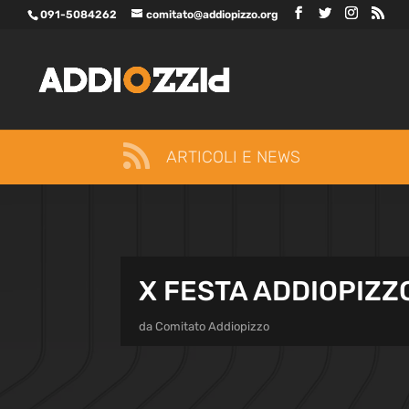
091-5084262
comitato@addiopizzo.org

ARTICOLI E NEWS
X FESTA ADDIOPIZZ
da
Comitato Addiopizzo