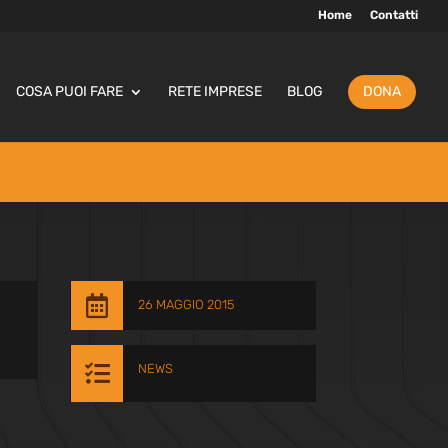
Home
Contatti
COSA PUOI FARE
RETE IMPRESE
BLOG
DONA

26 MAGGIO 2015

NEWS