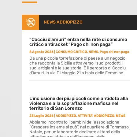
NEWS ADDIOPIZZO
“Cocciu d’amuri” entra nella rete di consumo
critico antiracket “Pago chi non paga”
8 Agosto 2026
|
CONSUMO CRITICO
,
NEWS
,
Pago chi non paga
Da una piccola torrefazione di paese a un negozio
che racconta la Sicilia attraverso i suoi prodotti, i
suoi artigiani e le sue storie. È il percorso di Cocciu
d’Amuri, in via Di Maggio 21 a Isola delle Femmine.
L’inclusione dei più piccoli come antidoto alla
violenza e alla sopraffazione mafiosa nel
territorio di San Lorenzo
23 Luglio 2026
|
ADDIOPIZZO
,
ATTIVITA' ADDIOPIZZO
,
NEWS
Abbiamo incontrato i bambini dell’associazione
“Crescere insieme si può”, nel quartiere di Tommaso
Natale, per un laboratorio dedicato ai temi della
cittadinanza attiva e dell’impegno civile.