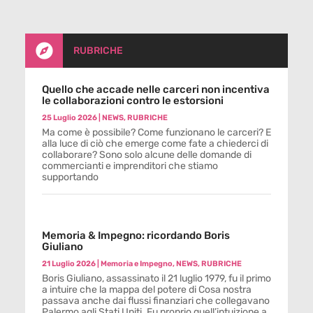

RUBRICHE
Quello che accade nelle carceri non incentiva
le collaborazioni contro le estorsioni
25 Luglio 2026
|
NEWS
,
RUBRICHE
Ma come è possibile? Come funzionano le carceri? E
alla luce di ciò che emerge come fate a chiederci di
collaborare? Sono solo alcune delle domande di
commercianti e imprenditori che stiamo
supportando
Memoria & Impegno: ricordando Boris
Giuliano
21 Luglio 2026
|
Memoria e Impegno
,
NEWS
,
RUBRICHE
Boris Giuliano, assassinato il 21 luglio 1979, fu il primo
a intuire che la mappa del potere di Cosa nostra
passava anche dai flussi finanziari che collegavano
Palermo agli Stati Uniti. Fu proprio quell’intuizione a