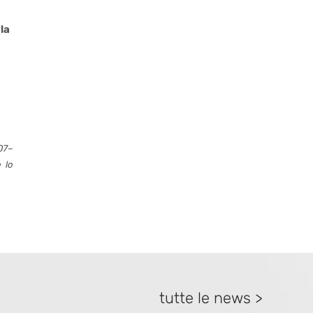
la
07–
 lo
tutte le news >