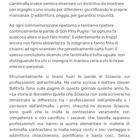
L’antimafia invece sembra diventare un distintivo da mostrare
con orgoglio o uno scudo per difendersi, giustificando le proprie
mancanze. O addirittura, peggio, per garantirsi impunità.
Ad ogni commemorazione ripetiamo e sentiamo ripetere
continuamente le parole di Don Pino Puglisi “se ognuno fa
qualcosa allora si può fare molto”. Evidentemente in troppi
ancora non fanno abbastanza. Si indignano e fanno finta di
stupirsi ad ogni scandalo che periodicamente salta fuori. E
spesso concludono dicendo che l’antimafia è tutta uguale, non
distinguendo tra chi si impegna in maniera seria e chi lo fa per
interessi personali.
Strumentalmente si tirano fuori le parole di Sciascia sui
professionisti dell’antimafia. Ma come scrisse il dottore Giovan
Battista Tona sulle pagine di questo giornale qualche anno fa,
«La storia di Borsellino (quella che Sciascia non poté scrivere) ha
dimostrato la differenza tra i professionisti dell’antimafia e i
carrieristi dell’antimafia; i primi, checché ne dicesse Sciascia,
sono quelli che la mafia la contrastano veramente, con
competenza e con sacrificio, i secondi, che talvolta appaiono
professionisti ma hanno la quinta elementare in materia di
antimafia, contrastano la mafia senza rischi e con vantaggio o
addirittura chiacchierano, pontificano e basta così… Senza