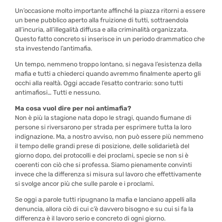
Un’occasione molto importante affinché la piazza ritorni a essere
un bene pubblico aperto alla fruizione di tutti, sottraendola
all’incuria, all’illegalità diffusa e alla criminalità organizzata.
Questo fatto concreto si inserisce in un periodo drammatico che
sta investendo l’antimafia.
Un tempo, nemmeno troppo lontano, si negava l’esistenza della
mafia e tutti a chiederci quando avremmo finalmente aperto gli
occhi alla realtà. Oggi accade l’esatto contrario: sono tutti
antimafiosi… Tutti e nessuno.
Ma cosa vuol dire per noi antimafia?
Non è più la stagione nata dopo le stragi, quando fiumane di
persone si riversarono per strada per esprimere tutta la loro
indignazione. Ma, a nostro avviso, non può essere più nemmeno
il tempo delle grandi prese di posizione, delle solidarietà del
giorno dopo, dei protocolli e dei proclami, specie se non si è
coerenti con ciò che si professa. Siamo pienamente convinti
invece che la differenza si misura sul lavoro che effettivamente
si svolge ancor più che sulle parole e i proclami.
Se oggi a parole tutti ripugnano la mafia e lanciano appelli alla
denuncia, allora ciò di cui c’è davvero bisogno e su cui si fa la
differenza è il lavoro serio e concreto di ogni giorno.