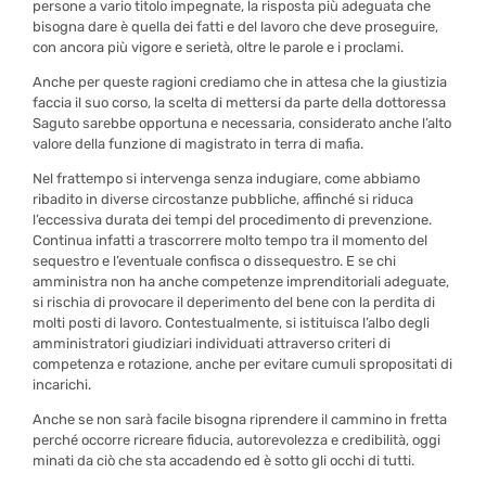
persone a vario titolo impegnate, la risposta più adeguata che
bisogna dare è quella dei fatti e del lavoro che deve proseguire,
con ancora più vigore e serietà, oltre le parole e i proclami.
Anche per queste ragioni crediamo che in attesa che la giustizia
faccia il suo corso, la scelta di mettersi da parte della dottoressa
Saguto sarebbe opportuna e necessaria, considerato anche l’alto
valore della funzione di magistrato in terra di mafia.
Nel frattempo si intervenga senza indugiare, come abbiamo
ribadito in diverse circostanze pubbliche, affinché si riduca
l’eccessiva durata dei tempi del procedimento di prevenzione.
Continua infatti a trascorrere molto tempo tra il momento del
sequestro e l’eventuale confisca o dissequestro. E se chi
amministra non ha anche competenze imprenditoriali adeguate,
si rischia di provocare il deperimento del bene con la perdita di
molti posti di lavoro. Contestualmente, si istituisca l’albo degli
amministratori giudiziari individuati attraverso criteri di
competenza e rotazione, anche per evitare cumuli spropositati di
incarichi.
Anche se non sarà facile bisogna riprendere il cammino in fretta
perché occorre ricreare fiducia, autorevolezza e credibilità, oggi
minati da ciò che sta accadendo ed è sotto gli occhi di tutti.