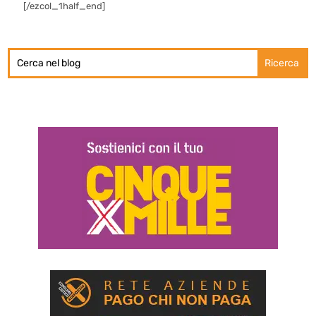
[/ezcol_1half_end]