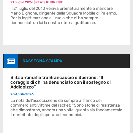
21 Luglio 2026
|
NEWS
,
RUBRICHE
Il 21 luglio del 2010 veniva prematuramente a mancare
Mario Bignone, dirigente della Squadra Mobile di Palermo.
Per la legittimazione e il ruolo che ci ha sempre
riconosciuto, a lui la nostra eterna gratitudine.

RASSEGNA STAMPA
Blitz antimafia tra Brancaccio e Sperone: “Il
coraggio di chi ha denunciato con il sostegno di
Addiopizzo”
20 Aprile 2026
La nota dell’associazione da sempre al fianco dei
commercianti vittime del racket: “Sono storie di resistenza
che dimostrano, ancora una volta, quanto sia fondamentale
il contributo degli operatori economici.