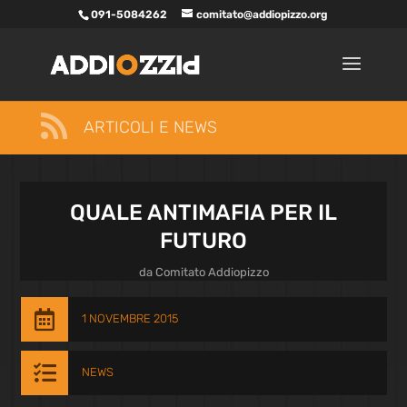
091-5084262
comitato@addiopizzo.org

ARTICOLI E NEWS
QUALE ANTIMAFIA PER IL
FUTURO
da
Comitato Addiopizzo

1 NOVEMBRE 2015

NEWS