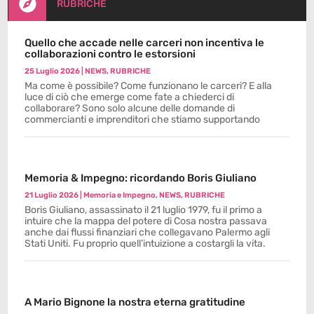

RUBRICHE
Quello che accade nelle carceri non incentiva le
collaborazioni contro le estorsioni
25 Luglio 2026
|
NEWS
,
RUBRICHE
Ma come è possibile? Come funzionano le carceri? E alla
luce di ciò che emerge come fate a chiederci di
collaborare? Sono solo alcune delle domande di
commercianti e imprenditori che stiamo supportando
Memoria & Impegno: ricordando Boris Giuliano
21 Luglio 2026
|
Memoria e Impegno
,
NEWS
,
RUBRICHE
Boris Giuliano, assassinato il 21 luglio 1979, fu il primo a
intuire che la mappa del potere di Cosa nostra passava
anche dai flussi finanziari che collegavano Palermo agli
Stati Uniti. Fu proprio quell’intuizione a costargli la vita.
A Mario Bignone la nostra eterna gratitudine