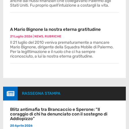
anche dai flussi finanziari che collegavano Palermo agli
Stati Uniti. Fu proprio quell’intuizione a costargli la vita.
A Mario Bignone la nostra eterna gratitudine
21 Luglio 2026
|
NEWS
,
RUBRICHE
Il 21 luglio del 2010 veniva prematuramente a mancare
Mario Bignone, dirigente della Squadra Mobile di Palermo.
Per la legittimazione e il ruolo che ci ha sempre
riconosciuto, a lui la nostra eterna gratitudine.

RASSEGNA STAMPA
Blitz antimafia tra Brancaccio e Sperone: “Il
coraggio di chi ha denunciato con il sostegno di
Addiopizzo”
20 Aprile 2026