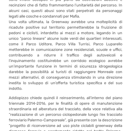
recinzioni che di fatto frammentano l’unitarietà del percorso. In
alcuni casi, questi abusi sono stati perpetrati da personaggi
legati alle cosche e condannati per Mafia.
Una volta ultimata, la Greenway avrebbe una molteplicità di
ricadute positive sul territorio: permetterebbe la fruizione di
pedoni e ciclisti, interdetto ai mezzi a motore, legando in un
unico “parco lineare” alcune isole verdi dei quartieri interessati,
come il Parco Uditore, Parco Villa Turrisi, Parco Luparello
metterebbe in comunicazione zone residenziali, scuole e uffici,
contribuendo a ridurre il traffico degli autoveicoli e
l’inquinamento costituirebbe un corridoio ecologico avrebbe
un’importante funzione in termini di sicurezza idrogeologica
darebbe la possibilità ai turisti di raggiungere Monreale con
mezzi alternativi, di conseguenza stimolando in una direzione
inedita lo sviluppo di un’offerta turistica specifica e del suo
indotto.
Addiopizzo chiede quindi il reinserimento, all’interno del piano
triennale 2014-2016, per le finalità di opere di manutenzione
straordinaria ed alberatura del tracciato, della voce relativa alla
“realizzazione di un percorso ciclopedonale lungo l’ex tracciato
ferroviario Palermo-Camporeale”, già presente con la descrizione
“progetto di riconversione ad uso piste ciclabili greenway della