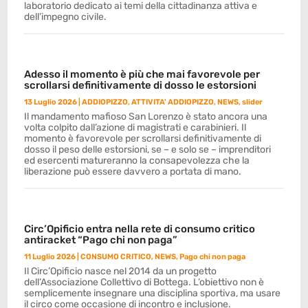
laboratorio dedicato ai temi della cittadinanza attiva e
dell’impegno civile.
Adesso il momento è più che mai favorevole per
scrollarsi definitivamente di dosso le estorsioni
13 Luglio 2026
|
ADDIOPIZZO
,
ATTIVITA' ADDIOPIZZO
,
NEWS
,
slider
Il mandamento mafioso San Lorenzo è stato ancora una
volta colpito dall’azione di magistrati e carabinieri. Il
momento è favorevole per scrollarsi definitivamente di
dosso il peso delle estorsioni, se – e solo se – imprenditori
ed esercenti matureranno la consapevolezza che la
liberazione può essere davvero a portata di mano.
Circ’Opificio entra nella rete di consumo critico
antiracket “Pago chi non paga”
11 Luglio 2026
|
CONSUMO CRITICO
,
NEWS
,
Pago chi non paga
Il Circ’Opificio nasce nel 2014 da un progetto
dell’Associazione Collettivo di Bottega. L’obiettivo non è
semplicemente insegnare una disciplina sportiva, ma usare
il circo come occasione di incontro e inclusione.