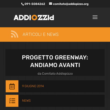
091-5084262
comitato@addiopizzo.org

ARTICOLI E NEWS
PROGETTO GREENWAY:
ANDIAMO AVANTI
da
Comitato Addiopizzo

9 GIUGNO 2014

NEWS