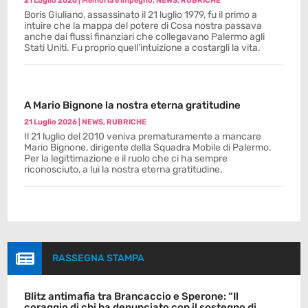
21 Luglio 2026
|
Memoria e Impegno
,
NEWS
,
RUBRICHE
Boris Giuliano, assassinato il 21 luglio 1979, fu il primo a
intuire che la mappa del potere di Cosa nostra passava
anche dai flussi finanziari che collegavano Palermo agli
Stati Uniti. Fu proprio quell’intuizione a costargli la vita.
A Mario Bignone la nostra eterna gratitudine
21 Luglio 2026
|
NEWS
,
RUBRICHE
Il 21 luglio del 2010 veniva prematuramente a mancare
Mario Bignone, dirigente della Squadra Mobile di Palermo.
Per la legittimazione e il ruolo che ci ha sempre
riconosciuto, a lui la nostra eterna gratitudine.

RASSEGNA STAMPA
Blitz antimafia tra Brancaccio e Sperone: “Il
coraggio di chi ha denunciato con il sostegno di