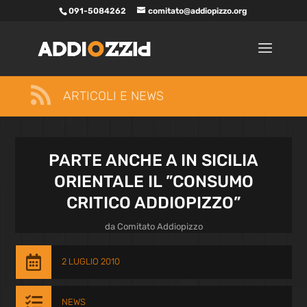
091-5084262
comitato@addiopizzo.org

ARTICOLI E NEWS
PARTE ANCHE A IN SICILIA
ORIENTALE IL ”CONSUMO
CRITICO ADDIOPIZZO”
da
Comitato Addiopizzo

2 LUGLIO 2010

NEWS