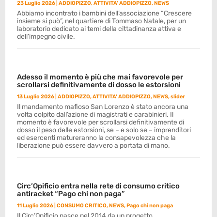
23 Luglio 2026
|
ADDIOPIZZO
,
ATTIVITA' ADDIOPIZZO
,
NEWS
Abbiamo incontrato i bambini dell’associazione “Crescere
insieme si può”, nel quartiere di Tommaso Natale, per un
laboratorio dedicato ai temi della cittadinanza attiva e
dell’impegno civile.
Adesso il momento è più che mai favorevole per
scrollarsi definitivamente di dosso le estorsioni
13 Luglio 2026
|
ADDIOPIZZO
,
ATTIVITA' ADDIOPIZZO
,
NEWS
,
slider
Il mandamento mafioso San Lorenzo è stato ancora una
volta colpito dall’azione di magistrati e carabinieri. Il
momento è favorevole per scrollarsi definitivamente di
dosso il peso delle estorsioni, se – e solo se – imprenditori
ed esercenti matureranno la consapevolezza che la
liberazione può essere davvero a portata di mano.
Circ’Opificio entra nella rete di consumo critico
antiracket “Pago chi non paga”
11 Luglio 2026
|
CONSUMO CRITICO
,
NEWS
,
Pago chi non paga
Il Circ’Opificio nasce nel 2014 da un progetto