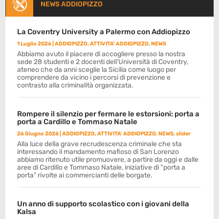
NEWS ADDIOPIZZO
La Coventry University a Palermo con Addiopizzo
1 Luglio 2026
|
ADDIOPIZZO
,
ATTIVITA' ADDIOPIZZO
,
NEWS
Abbiamo avuto il piacere di accogliere presso la nostra
sede 28 studenti e 2 docenti dell’Università di Coventry,
ateneo che da anni sceglie la Sicilia come luogo per
comprendere da vicino i percorsi di prevenzione e
contrasto alla criminalità organizzata.
Rompere il silenzio per fermare le estorsioni: porta a
porta a Cardillo e Tommaso Natale
26 Giugno 2026
|
ADDIOPIZZO
,
ATTIVITA' ADDIOPIZZO
,
NEWS
,
slider
Alla luce della grave recrudescenza criminale che sta
interessando il mandamento mafioso di San Lorenzo
abbiamo ritenuto utile promuovere, a partire da oggi e dalle
aree di Cardillo e Tommaso Natale, iniziative di “porta a
porta” rivolte ai commercianti delle borgate.
Un anno di supporto scolastico con i giovani della
Kalsa