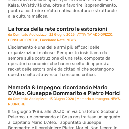
Kalsa. Un’attività che, oltre a favorire l’apprendimento,
punta a costruire un’alternativa duratura e strutturale
alla cultura mafiosa.
La forza della rete contro le estorsioni
da
Comitato Addiopizzo
|
22 Giugno 2026
|
ATTIVITA' ADDIOPIZZO
,
CONSUMO CRITICO
,
Facciamo Rete
,
NEWS
L’isolamento è una delle armi più efficaci delle
organizzazioni mafiose. Per questo insistiamo da
sempre sulla costruzione di una rete, composta da
operatori economici che hanno scelto di opporsi al
racket delle estorsioni e da cittadini che sostengono
questa scelta attraverso il consumo critico.
Memoria & Impegno: ricordando Mario
D’Aleo, Giuseppe Bommarito e Pietro Morici
da
Comitato Addiopizzo
|
13 Giugno 2026
|
Memoria e Impegno
,
NEWS
,
RUBRICHE
Il 13 giugno 1983, alle 20.30, in via Cristoforo Scobar a
Palermo, un commando di Cosa nostra tese un agguato
al capitano Mario D’Aleo, l’appuntato Giuseppe
Bommarito e il carabiniere Pietro Morici. Non fecero in