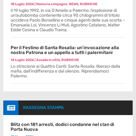
18 Luglio 2026
|
Memoria e Impegno
,
NEWS
,
RUBRICHE
Il 19 luglio 1992, in via D’Amelio a Palermo, l’esplosione di
un’autobomba contenente circa 90 chilogrammi di tritolo
uccideva Paolo Borsellino e cinque agenti della sua scorta –
Emanuela Loi, Vincenzo Li Muli, Agostino Catalano, Walter
Eddie Cosina e Claudio Traina.
Per il Festino di Santa Rosalia: un’invocazione alla
nostra Patrona e un appello a tutti i palermitani
14 Luglio 2026
|
Accade in città
,
RUBRICHE
Lo striscione ai Quattro Canti: Santa Rosalia, liberaci dalla
mafia, dall’indifferenza e dal silenzio. Riprendiamoci
Palermo.

RASSEGNA STAMPA
Blitz con 181 arresti, dodici condanne nel clan di
Porta Nuova