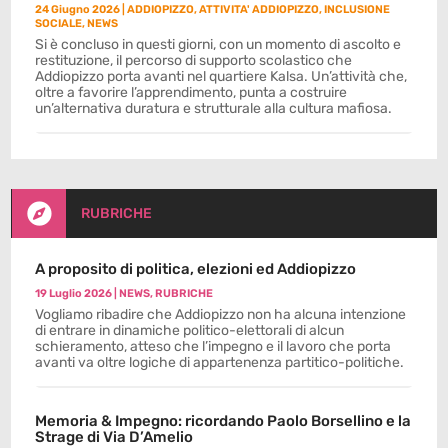
24 Giugno 2026
|
ADDIOPIZZO
,
ATTIVITA' ADDIOPIZZO
,
INCLUSIONE
SOCIALE
,
NEWS
Si è concluso in questi giorni, con un momento di ascolto e
restituzione, il percorso di supporto scolastico che
Addiopizzo porta avanti nel quartiere Kalsa. Un’attività che,
oltre a favorire l’apprendimento, punta a costruire
un’alternativa duratura e strutturale alla cultura mafiosa.

RUBRICHE
A proposito di politica, elezioni ed Addiopizzo
19 Luglio 2026
|
NEWS
,
RUBRICHE
Vogliamo ribadire che Addiopizzo non ha alcuna intenzione
di entrare in dinamiche politico-elettorali di alcun
schieramento, atteso che l’impegno e il lavoro che porta
avanti va oltre logiche di appartenenza partitico-politiche.
Memoria & Impegno: ricordando Paolo Borsellino e la
Strage di Via D’Amelio