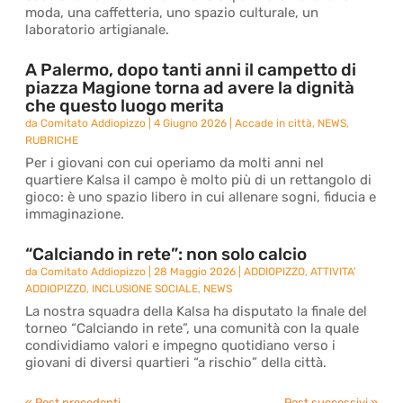
moda, una caffetteria, uno spazio culturale, un
laboratorio artigianale.
A Palermo, dopo tanti anni il campetto di
piazza Magione torna ad avere la dignità
che questo luogo merita
da
Comitato Addiopizzo
|
4 Giugno 2026
|
Accade in città
,
NEWS
,
RUBRICHE
Per i giovani con cui operiamo da molti anni nel
quartiere Kalsa il campo è molto più di un rettangolo di
gioco: è uno spazio libero in cui allenare sogni, fiducia e
immaginazione.
“Calciando in rete”: non solo calcio
da
Comitato Addiopizzo
|
28 Maggio 2026
|
ADDIOPIZZO
,
ATTIVITA'
ADDIOPIZZO
,
INCLUSIONE SOCIALE
,
NEWS
La nostra squadra della Kalsa ha disputato la finale del
torneo “Calciando in rete”, una comunità con la quale
condividiamo valori e impegno quotidiano verso i
giovani di diversi quartieri “a rischio” della città.
« Post precedenti
Post successivi »