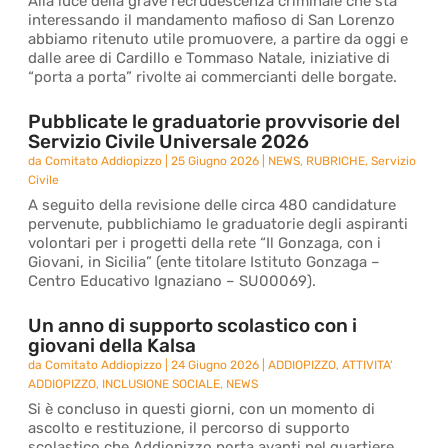
Alla luce della grave recrudescenza criminale che sta
interessando il mandamento mafioso di San Lorenzo
abbiamo ritenuto utile promuovere, a partire da oggi e
dalle aree di Cardillo e Tommaso Natale, iniziative di
“porta a porta” rivolte ai commercianti delle borgate.
Pubblicate le graduatorie provvisorie del
Servizio Civile Universale 2026
da
Comitato Addiopizzo
|
25 Giugno 2026
|
NEWS
,
RUBRICHE
,
Servizio
Civile
A seguito della revisione delle circa 480 candidature
pervenute, pubblichiamo le graduatorie degli aspiranti
volontari per i progetti della rete “Il Gonzaga, con i
Giovani, in Sicilia” (ente titolare Istituto Gonzaga –
Centro Educativo Ignaziano – SU00069).
Un anno di supporto scolastico con i
giovani della Kalsa
da
Comitato Addiopizzo
|
24 Giugno 2026
|
ADDIOPIZZO
,
ATTIVITA'
ADDIOPIZZO
,
INCLUSIONE SOCIALE
,
NEWS
Si è concluso in questi giorni, con un momento di
ascolto e restituzione, il percorso di supporto
scolastico che Addiopizzo porta avanti nel quartiere