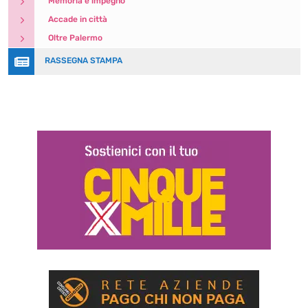
5
Memoria e impegno
5
Accade in città
5
Oltre Palermo

RASSEGNA STAMPA