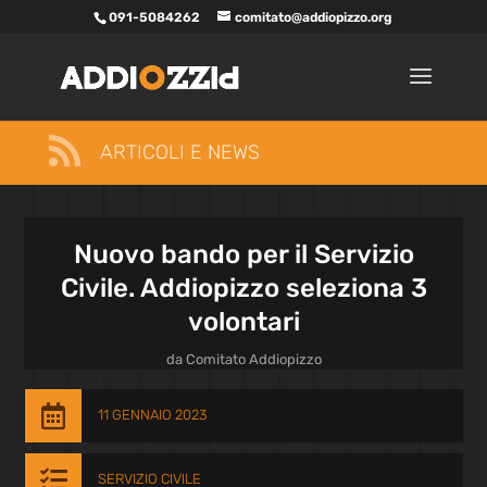
091-5084262
comitato@addiopizzo.org

ARTICOLI E NEWS
Nuovo bando per il Servizio
Civile. Addiopizzo seleziona 3
volontari
da
Comitato Addiopizzo

11 GENNAIO 2023

SERVIZIO CIVILE