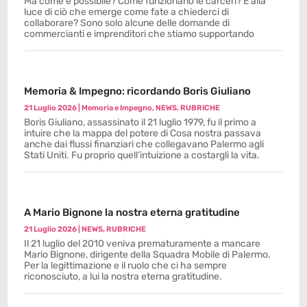
Ma come è possibile? Come funzionano le carceri? E alla
luce di ciò che emerge come fate a chiederci di
collaborare? Sono solo alcune delle domande di
commercianti e imprenditori che stiamo supportando
Memoria & Impegno: ricordando Boris Giuliano
21 Luglio 2026
|
Memoria e Impegno
,
NEWS
,
RUBRICHE
Boris Giuliano, assassinato il 21 luglio 1979, fu il primo a
intuire che la mappa del potere di Cosa nostra passava
anche dai flussi finanziari che collegavano Palermo agli
Stati Uniti. Fu proprio quell’intuizione a costargli la vita.
A Mario Bignone la nostra eterna gratitudine
21 Luglio 2026
|
NEWS
,
RUBRICHE
Il 21 luglio del 2010 veniva prematuramente a mancare
Mario Bignone, dirigente della Squadra Mobile di Palermo.
Per la legittimazione e il ruolo che ci ha sempre
riconosciuto, a lui la nostra eterna gratitudine.