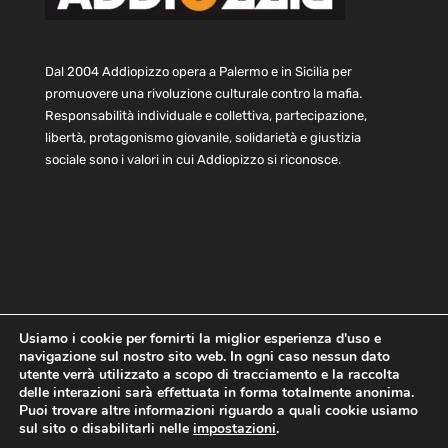
Dal 2004 Addiopizzo opera a Palermo e in Sicilia per
promuovere una rivoluzione culturale contro la mafia.
Responsabilità individuale e collettiva, partecipazione,
libertà, protagonismo giovanile, solidarietà e giustizia
sociale sono i valori in cui Addiopizzo si riconosce.
Usiamo i cookie per fornirti la miglior esperienza d'uso e
navigazione sul nostro sito web. In ogni caso nessun dato
Home
Statuto e bilancio
Contatti
utente verrà utilizzato a scopo di tracciamento e la raccolta
Privacy
Cookie
Child Protection Policy
delle interazioni sarà effettuata in forma totalmente anonima.
Puoi trovare altre informazioni riguardo a quali cookie usiamo
sul sito o disabilitarli nelle
impostazioni
.