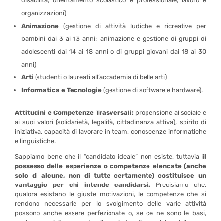
disabilità, orientamento scolastico e professionale, lavoro e
organizzazioni)
Animazione
(gestione di attività ludiche e ricreative per
bambini dai 3 ai 13 anni; animazione e gestione di gruppi di
adolescenti dai 14 ai 18 anni o di gruppi giovani dai 18 ai 30
anni)
Arti
(studenti o laureati all’accademia di belle arti)
Informatica e Tecnologie
(gestione di software e hardware).
Attitudini e Competenze Trasversali:
propensione al sociale e
ai suoi valori (solidarietà, legalità, cittadinanza attiva), spirito di
iniziativa, capacità di lavorare in team, conoscenze informatiche
e linguistiche.
Sappiamo bene che il “candidato ideale” non esiste, tuttavia
il
possesso delle esperienze o competenze elencate (anche
solo di alcune, non di tutte certamente) costituisce un
vantaggio per chi intende candidarsi.
Precisiamo che,
qualora esistano le giuste motivazioni, le competenze che si
rendono necessarie per lo svolgimento delle varie attività
possono anche essere perfezionate o, se ce ne sono le basi,