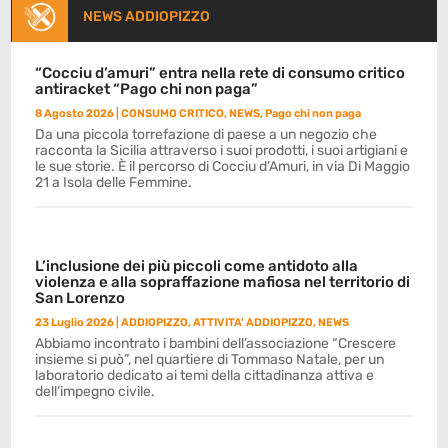
NEWS ADDIOPIZZO
“Cocciu d’amuri” entra nella rete di consumo critico
antiracket “Pago chi non paga”
8 Agosto 2026
|
CONSUMO CRITICO
,
NEWS
,
Pago chi non paga
Da una piccola torrefazione di paese a un negozio che
racconta la Sicilia attraverso i suoi prodotti, i suoi artigiani e
le sue storie. È il percorso di Cocciu d’Amuri, in via Di Maggio
21 a Isola delle Femmine.
L’inclusione dei più piccoli come antidoto alla
violenza e alla sopraffazione mafiosa nel territorio di
San Lorenzo
23 Luglio 2026
|
ADDIOPIZZO
,
ATTIVITA' ADDIOPIZZO
,
NEWS
Abbiamo incontrato i bambini dell’associazione “Crescere
insieme si può”, nel quartiere di Tommaso Natale, per un
laboratorio dedicato ai temi della cittadinanza attiva e
dell’impegno civile.