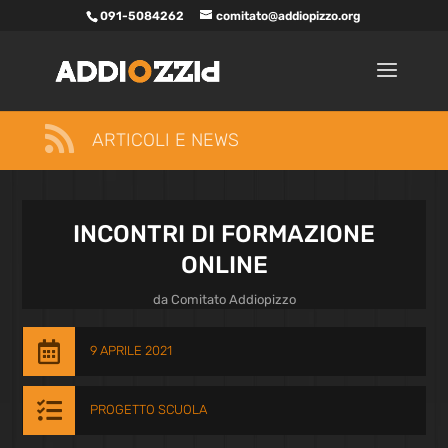
091-5084262
comitato@addiopizzo.org

ARTICOLI E NEWS
INCONTRI DI FORMAZIONE
ONLINE
da
Comitato Addiopizzo

9 APRILE 2021

PROGETTO SCUOLA