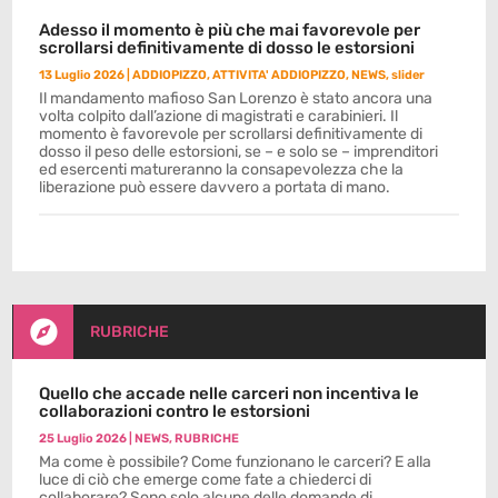
Adesso il momento è più che mai favorevole per
scrollarsi definitivamente di dosso le estorsioni
13 Luglio 2026
|
ADDIOPIZZO
,
ATTIVITA' ADDIOPIZZO
,
NEWS
,
slider
Il mandamento mafioso San Lorenzo è stato ancora una
volta colpito dall’azione di magistrati e carabinieri. Il
momento è favorevole per scrollarsi definitivamente di
dosso il peso delle estorsioni, se – e solo se – imprenditori
ed esercenti matureranno la consapevolezza che la
liberazione può essere davvero a portata di mano.

RUBRICHE
Quello che accade nelle carceri non incentiva le
collaborazioni contro le estorsioni
25 Luglio 2026
|
NEWS
,
RUBRICHE
Ma come è possibile? Come funzionano le carceri? E alla
luce di ciò che emerge come fate a chiederci di
collaborare? Sono solo alcune delle domande di