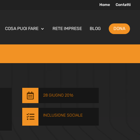
Home
Contatti
COSA PUOI FARE
RETE IMPRESE
BLOG
DONA

28 GIUGNO 2016

INCLUSIONE SOCIALE