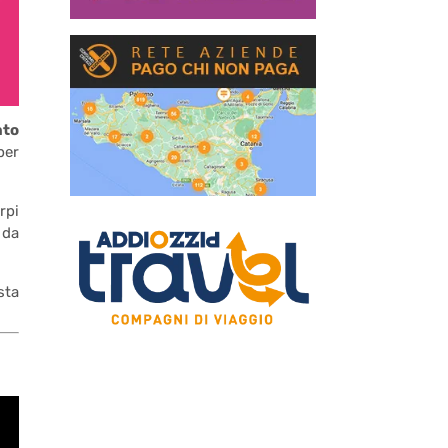
to
per
rpi
 da
sta