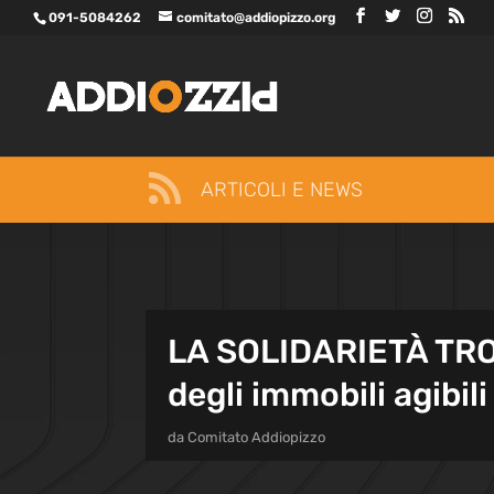
091-5084262
comitato@addiopizzo.org

ARTICOLI E NEWS
LA SOLIDARIETÀ TRO
degli immobili agibili
da
Comitato Addiopizzo