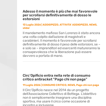
Adesso il momento è più che mai favorevole
per scrollarsi definitivamente di dosso le
estorsioni
13 Luglio 2026
|
ADDIOPIZZO
,
ATTIVITA' ADDIOPIZZO
,
NEWS
,
slider
Il mandamento mafioso San Lorenzo è stato ancora
una volta colpito dall’azione di magistrati e
carabinieri. Il momento è favorevole per scrollarsi
definitivamente di dosso il peso delle estorsioni, se –
e solo se – imprenditori ed esercenti matureranno la
consapevolezza che la liberazione può essere
davvero a portata di mano.
Circ’Opificio entra nella rete di consumo
critico antiracket “Pago chi non paga”
11 Luglio 2026
|
CONSUMO CRITICO
,
NEWS
,
Pago chi non paga
Il Circ’Opificio nasce nel 2014 da un progetto
dell’Associazione Collettivo di Bottega. L’obiettivo
non è semplicemente insegnare una disciplina
sportiva, ma usare il circo come occasione di
incontro e inclusione.