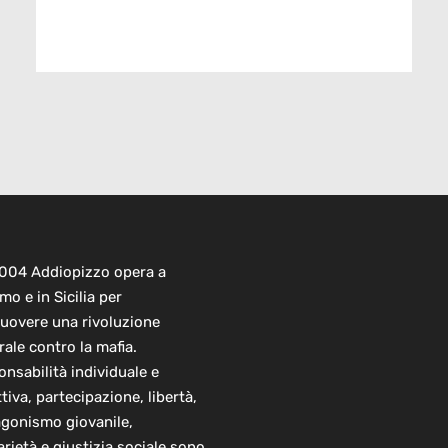
2004 Addiopizzo opera a
mo e in Sicilia per
uovere una rivoluzione
rale contro la mafia.
nsabilità individuale e
ttiva, partecipazione, libertà,
agonismo giovanile,
arietà e giustizia sociale sono