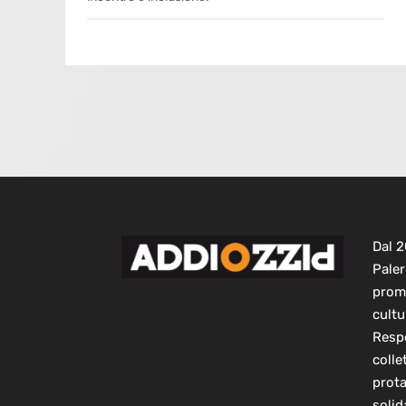
Dal 
Paler
prom
cultu
Respo
colle
prot
solid