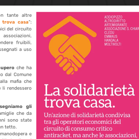
n tante altre
à trova casa
“:
ci del circuito
associazioni,
ndere fruibili,
assegnati a uso
cupero
che ha
uto dal Comune
alla mafia che
e li rendessero
segniamo gli
amiglie che da
nni sono state
n tetto.
la manodopera e