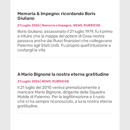
Memoria & Impegno: ricordando Boris
Giuliano
21 Luglio 2026
|
Memoria e Impegno
,
NEWS
,
RUBRICHE
Boris Giuliano, assassinato il 21 luglio 1979, fu il primo
a intuire che la mappa del potere di Cosa nostra
passava anche dai flussi finanziari che collegavano
Palermo agli Stati Uniti. Fu proprio quell’intuizione a
costargli la vita.
A Mario Bignone la nostra eterna gratitudine
21 Luglio 2026
|
NEWS
,
RUBRICHE
Il 21 luglio del 2010 veniva prematuramente a
mancare Mario Bignone, dirigente della Squadra
Mobile di Palermo. Per la legittimazione e il ruolo
che ci ha sempre riconosciuto, a lui la nostra eterna
gratitudine.