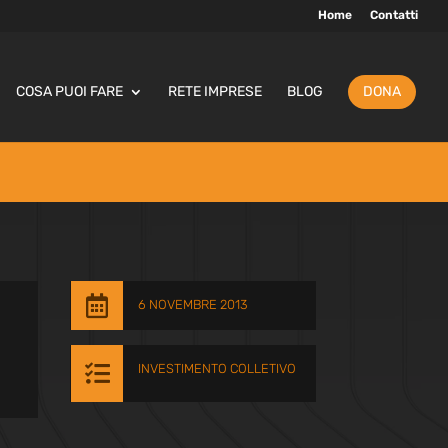
Home
Contatti
COSA PUOI FARE
RETE IMPRESE
BLOG
DONA

6 NOVEMBRE 2013
I

INVESTIMENTO COLLETIVO