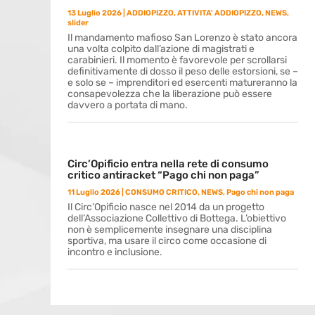
13 Luglio 2026
|
ADDIOPIZZO
,
ATTIVITA' ADDIOPIZZO
,
NEWS
,
slider
Il mandamento mafioso San Lorenzo è stato ancora
una volta colpito dall’azione di magistrati e
carabinieri. Il momento è favorevole per scrollarsi
definitivamente di dosso il peso delle estorsioni, se –
e solo se – imprenditori ed esercenti matureranno la
consapevolezza che la liberazione può essere
davvero a portata di mano.
Circ’Opificio entra nella rete di consumo
critico antiracket “Pago chi non paga”
11 Luglio 2026
|
CONSUMO CRITICO
,
NEWS
,
Pago chi non paga
Il Circ’Opificio nasce nel 2014 da un progetto
dell’Associazione Collettivo di Bottega. L’obiettivo
non è semplicemente insegnare una disciplina
sportiva, ma usare il circo come occasione di
incontro e inclusione.