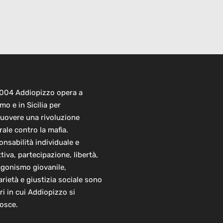
2004 Addiopizzo opera a
mo e in Sicilia per
uovere una rivoluzione
rale contro la mafia.
nsabilità individuale e
ttiva, partecipazione, libertà,
agonismo giovanile,
arietà e giustizia sociale sono
ori in cui Addiopizzo si
osce.