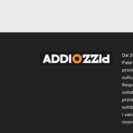
Dal 
Paler
prom
cultu
Respo
colle
prot
solid
i val
ricon