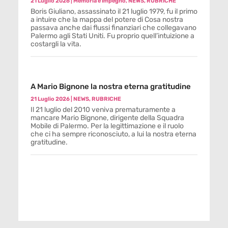
21 Luglio 2026
|
Memoria e Impegno
,
NEWS
,
RUBRICHE
Boris Giuliano, assassinato il 21 luglio 1979, fu il primo
a intuire che la mappa del potere di Cosa nostra
passava anche dai flussi finanziari che collegavano
Palermo agli Stati Uniti. Fu proprio quell’intuizione a
costargli la vita.
A Mario Bignone la nostra eterna gratitudine
21 Luglio 2026
|
NEWS
,
RUBRICHE
Il 21 luglio del 2010 veniva prematuramente a
mancare Mario Bignone, dirigente della Squadra
Mobile di Palermo. Per la legittimazione e il ruolo
che ci ha sempre riconosciuto, a lui la nostra eterna
gratitudine.