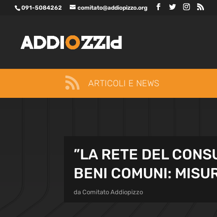
091-5084262
comitato@addiopizzo.org

ARTICOLI E NEWS
”LA RETE DEL CONS
BENI COMUNI: MISUR
da
Comitato Addiopizzo