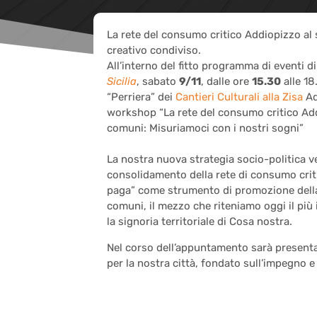
La rete del consumo critico Addiopizzo al 
creativo condiviso.
All’interno del fitto programma di eventi d
Sicilia
, s
abato
9/11
, dalle ore
15.30
alle 1
“Perriera”
dei
Cantieri Culturali alla Zisa
Ad
workshop “La rete del consumo critico Add
comuni: Misuriamoci con i nostri sogni”
La nostra nuova strategia socio-politica ve
consolidamento della rete di consumo crit
paga” come strumento di promozione della
comuni, il mezzo che riteniamo oggi il più
la signoria territoriale di Cosa nostra.
Nel corso dell’appuntamento sarà presentat
per la nostra città,
fondato sull’impegno e l