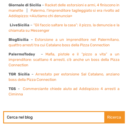
Giornale di Sicilia
–
Racket delle estorsioni e armi, 4 finiscono in
manette
|
Palermo, l’imprenditore taglieggiato si era rivolto ad
Addiopizzo: «Aiutiamo chi denuncia»
LiveSicilia
–
“Gli faccio saltare la casa”: il pizzo, la denuncia e la
chiamata su Messenger
BlogSicilia
–
Estorsione a un imprenditore nel Palermitano,
quattro arresti tra cui Catalano boss della Pizza Connection
PalermoToday
–
Mafia, pistole e il “pizzo a vita” a un
imprenditore: scattano 4 arresti, c’è anche un boss della Pizza
Connection
TGR Sicilia
–
Arrestato per estorsione Sal Catalano, anziano
boss della Pizza Connection
TGS
–
Commerciante chiede aiuto ad Addiopizzo: 4 arresti a
Ciminna