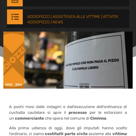

ADDIOPIZZO
|
ASSISTENZA ALLE VITTIME
|
ATTIVITA'
ADDIOPIZZO
|
NEWS
A pochi mesi dalle indagini e dall’esecuzione dell’ordinanza di
custodia cautelare si apre il
processo
per le estorsioni a
un
commerciante
che opera nel comune di
Ciminna
.
Alla prima udienza di oggi, dove gli imputati hanno scelto
l’ordinario, ci siamo
costituiti parte civile
assieme alla
vittima