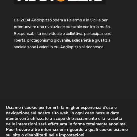
Dal 2004 Addiopizzo opera a Palermo e in Sicilia per
promuovere una rivoluzione culturale contro la mafia.
Responsabilità individuale e collettiva, partecipazione,
libertà, protagonismo giovanile, solidarietà e giustizia
sociale sono i valori in cui Addiopizzo si riconosce.
Usiamo i cookie per fornirti la miglior esperienza d'uso e
Home
Statuto e bilancio
Contatti
navigazione sul nostro sito web. In ogni caso nessun dato
Privacy
Cookie
Child Protection Policy
utente verrà utilizzato a scopo di tracciamento e la raccolta
delle interazioni sarà effettuata in forma totalmente anonima.
Puoi trovare altre informazioni riguardo a quali cookie usiamo
sul sito o disabilitarli nelle
impostazioni
.