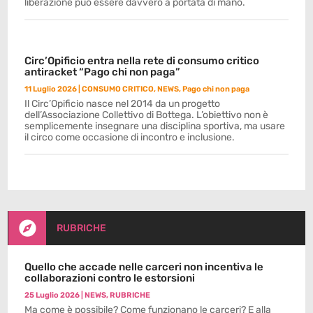
liberazione può essere davvero a portata di mano.
Circ’Opificio entra nella rete di consumo critico
antiracket “Pago chi non paga”
11 Luglio 2026
|
CONSUMO CRITICO
,
NEWS
,
Pago chi non paga
Il Circ’Opificio nasce nel 2014 da un progetto
dell’Associazione Collettivo di Bottega. L’obiettivo non è
semplicemente insegnare una disciplina sportiva, ma usare
il circo come occasione di incontro e inclusione.

RUBRICHE
Quello che accade nelle carceri non incentiva le
collaborazioni contro le estorsioni
25 Luglio 2026
|
NEWS
,
RUBRICHE
Ma come è possibile? Come funzionano le carceri? E alla