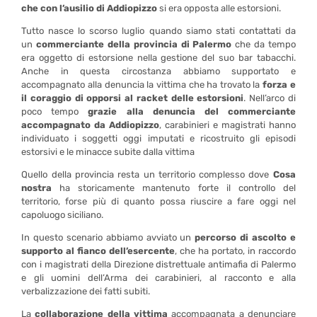
che con l’ausilio di Addiopizzo
si era opposta alle estorsioni.
Tutto nasce lo scorso luglio quando siamo stati contattati da
un
commerciante della provincia di Palermo
che da tempo
era oggetto di estorsione nella gestione del suo bar tabacchi.
Anche in questa circostanza abbiamo supportato e
accompagnato alla denuncia la vittima che ha trovato la
forza e
il coraggio di opporsi al racket delle estorsioni
. Nell’arco di
poco tempo
grazie alla denuncia del commerciante
accompagnato da Addiopizzo
, carabinieri e magistrati hanno
individuato i soggetti oggi imputati e ricostruito gli episodi
estorsivi e le minacce subite dalla vittima
Quello della provincia resta un territorio complesso dove
Cosa
nostra
ha storicamente mantenuto forte il controllo del
territorio, forse più di quanto possa riuscire a fare oggi nel
capoluogo siciliano.
In questo scenario abbiamo avviato un
percorso di ascolto e
supporto al fianco dell’esercente
, che ha portato, in raccordo
con i magistrati della Direzione distrettuale antimafia di Palermo
e gli uomini dell’Arma dei carabinieri, al racconto e alla
verbalizzazione dei fatti subiti.
La
collaborazione della vittima
accompagnata a denunciare