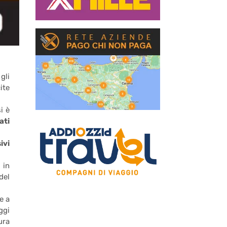
gli
ite
i è
ati
ivi
 in
del
e a
ggi
ura