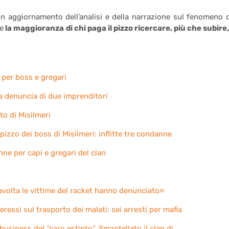
un aggiornamento dell’analisi e della narrazione sul fenomeno 
e
la maggioranza di chi paga il pizzo ricercare, più che subire,
 per boss e gregari
a denuncia di due imprenditori
o di Misilmeri
pizzo dei boss di Misilmeri: inflitte tre condanne
ne per capi e gregari del clan
tavolta le vittime del racket hanno denunciato»
nteressi sul trasporto dei malati: sei arresti per mafia
business del “caro estinto”. Smantellato il clan di