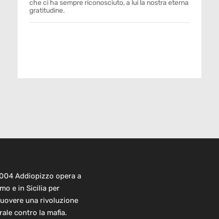
che ci ha sempre riconosciuto, a lui la nostra eterna
gratitudine.
2004 Addiopizzo opera a
mo e in Sicilia per
uovere una rivoluzione
rale contro la mafia.