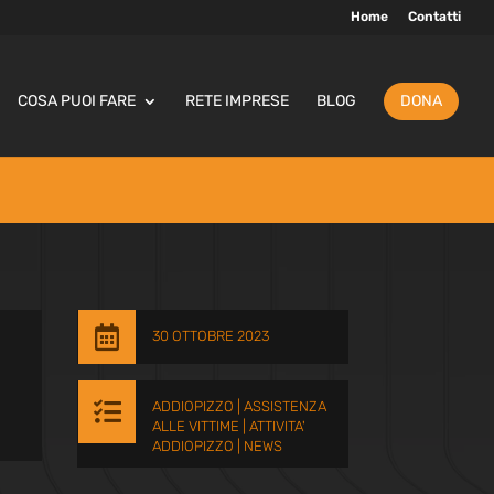
Home
Contatti
COSA PUOI FARE
RETE IMPRESE
BLOG
DONA

30 OTTOBRE 2023

ADDIOPIZZO
|
ASSISTENZA
ALLE VITTIME
|
ATTIVITA'
ADDIOPIZZO
|
NEWS