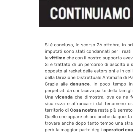
Si è concluso, lo scorso 26 ottobre, in p
imputati sono stati condannati per i reati
le
vittime
che con il nostro supporto aveva
Si è trattato di un percorso di ascolto e
opposto al racket delle estorsioni e in co
della Direzione Distrettuale Antimafia di P
Grazie alle
denunce
, in poco tempo inv
perpetrati da chi faceva parte della famigli
Una
vicenda
che dimostra, ove ce ne fo
sicurezza e affrancarsi dal fenomeno e
territorio di
Cosa nostra
resta più serrato
Quello che appare chiaro anche da questa s
trovare anche dopo tanto tempo una strad
però la maggior parte degli
operatori ec