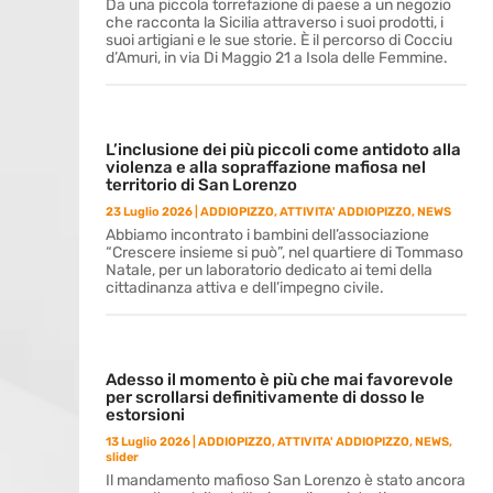
Da una piccola torrefazione di paese a un negozio
che racconta la Sicilia attraverso i suoi prodotti, i
suoi artigiani e le sue storie. È il percorso di Cocciu
d’Amuri, in via Di Maggio 21 a Isola delle Femmine.
L’inclusione dei più piccoli come antidoto alla
violenza e alla sopraffazione mafiosa nel
territorio di San Lorenzo
23 Luglio 2026
|
ADDIOPIZZO
,
ATTIVITA' ADDIOPIZZO
,
NEWS
Abbiamo incontrato i bambini dell’associazione
“Crescere insieme si può”, nel quartiere di Tommaso
Natale, per un laboratorio dedicato ai temi della
cittadinanza attiva e dell’impegno civile.
Adesso il momento è più che mai favorevole
per scrollarsi definitivamente di dosso le
estorsioni
13 Luglio 2026
|
ADDIOPIZZO
,
ATTIVITA' ADDIOPIZZO
,
NEWS
,
slider
Il mandamento mafioso San Lorenzo è stato ancora