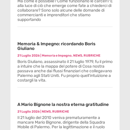
Ma come è possibile? Come funzionano le carceri? E
alla luce di ciò che emerge come fate a chiederci di
collaborare? Sono solo alcune delle domande di
commercianti e imprenditori che stiamo
supportando
Memoria & Impegno: ricordando Boris
Giuliano
21 Luglio 2026
|
Memoria e Impegno
,
NEWS
,
RUBRICHE
Boris Giuliano, assassinato il 21 luglio 1979, fu il primo
a intuire che la mappa del potere di Cosa nostra
passava anche dai flussi finanziari che collegavano
Palermo agli Stati Uniti. Fu proprio quell’intuizione a
costargli la vita.
A Mario Bignone la nostra eterna gratitudine
21 Luglio 2026
|
NEWS
,
RUBRICHE
Il 21 luglio del 2010 veniva prematuramente a
mancare Mario Bignone, dirigente della Squadra
Mobile di Palermo. Per la legittimazione e il ruolo