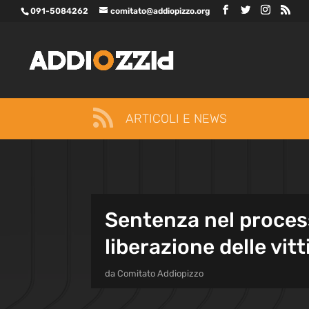
091-5084262
comitato@addiopizzo.org

ARTICOLI E NEWS
Sentenza nel processo
liberazione delle vit
da
Comitato Addiopizzo