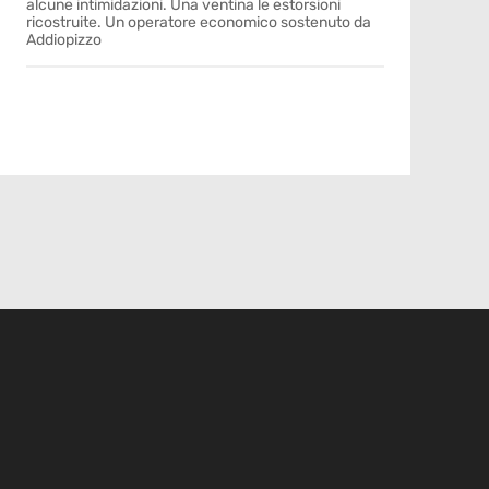
alcune intimidazioni. Una ventina le estorsioni
ricostruite. Un operatore economico sostenuto da
Addiopizzo