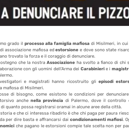
rimo grado il
processo alla famiglia mafiosa
di Misilmeri, i
n cui 
 di associazione mafiosa ed
estorsione
e dove sono state risarc
no trovato la forza e il coraggio di denunciare.
 sostegno che la nostra
Associazione
ha svolto a fianco di chi s
llaborazione con gli uomini dell’Arma dei
Carabinieri
e i
magistr
alermo.
estigatori e magistrati hanno ricostruito gli
episodi estors
a mafiosa di Misilmeri.
sse di bisogno, come esistono le condizioni per denunciare
storsivo anche
nella provincia
di Palermo, dove il controllo 
 di quanto possa registrarsi oramai in alcune aree della città.
toria e che ci interessa ribadirlo è che chi paga per paura riesc
a per dire basta e affrancarsi dai
condizionamenti mafiosi
. O
onomici
che pagano le estorsioni compie tale scelta non per pa