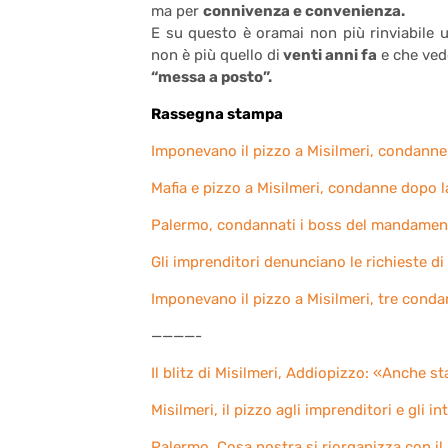
ma per
connivenza e convenienza.
E su questo è oramai non più rinviabile 
non è più quello di
venti anni fa
e che ved
“messa a posto”.
Rassegna stampa
Imponevano il pizzo a Misilmeri, condanne
Mafia e pizzo a Misilmeri, condanne dopo l
Palermo, condannati i boss del mandament
Gli imprenditori denunciano le richieste di 
Imponevano il pizzo a Misilmeri, tre condan
————-
Il blitz di Misilmeri, Addiopizzo: «Anche s
Misilmeri, il pizzo agli imprenditori e gli i
Palermo, Cosa nostra si riorganizza con il 