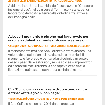
23 Luglio 2026
|
ADDIOPIZZO
,
ATTIVITA' ADDIOPIZZO
,
NEWS
Abbiamo incontrato i bambini dell’associazione “Crescere
insieme si può”, nel quartiere di Tommaso Natale, per un
laboratorio dedicato ai temi della cittadinanza attiva e
dell’impegno civile.
Adesso il momento è più che mai favorevole per
scrollarsi definitivamente di dosso le estorsioni
13 Luglio 2026
|
ADDIOPIZZO
,
ATTIVITA' ADDIOPIZZO
,
NEWS
,
slider
Il mandamento mafioso San Lorenzo è stato ancora una
volta colpito dall’azione di magistrati e carabinieri. Il
momento è favorevole per scrollarsi definitivamente di
dosso il peso delle estorsioni, se – e solo se – imprenditori
ed esercenti matureranno la consapevolezza che la
liberazione può essere davvero a portata di mano.
Circ’Opificio entra nella rete di consumo critico
antiracket “Pago chi non paga”
11 Luglio 2026
|
CONSUMO CRITICO
,
NEWS
,
Pago chi non paga
Il Circ’Opificio nasce nel 2014 da un progetto