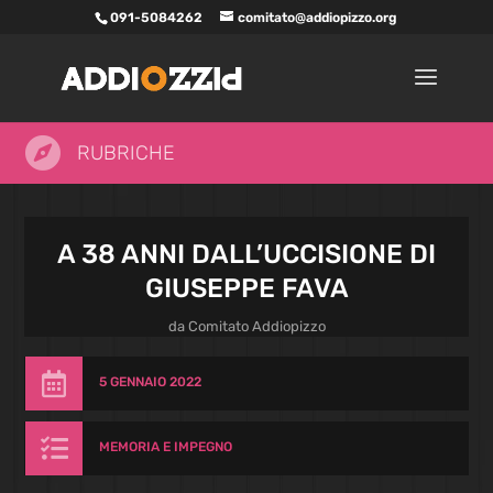
091-5084262
comitato@addiopizzo.org

RUBRICHE
A 38 ANNI DALL’UCCISIONE DI
GIUSEPPE FAVA
da
Comitato Addiopizzo

5 GENNAIO 2022

MEMORIA E IMPEGNO