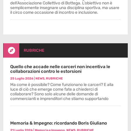
dell’Associazione Collettivo di Bottega. L’obiettivo non è
semplicemente insegnare una disciplina sportiva, ma usare
il circo come occasione di incontro e inclusione.

RUBRICHE
Quello che accade nelle carceri non incentiva le
collaborazioni contro le estorsioni
25 Luglio 2026
|
NEWS
,
RUBRICHE
Ma come è possibile? Come funzionano le carceri? E alla
luce di ciò che emerge come fate a chiederci di
collaborare? Sono solo alcune delle domande di
commercianti e imprenditori che stiamo supportando
Memoria & Impegno: ricordando Boris Giuliano
21 Luglio 2026
|
Memoria e Impegno
,
NEWS
,
RUBRICHE