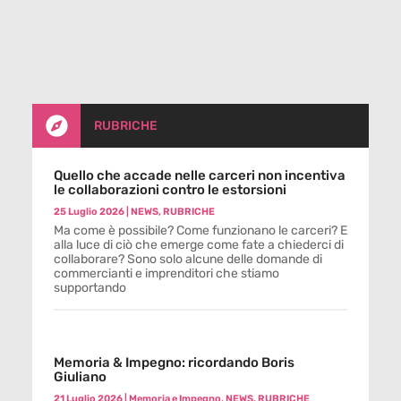

RUBRICHE
Quello che accade nelle carceri non incentiva
le collaborazioni contro le estorsioni
25 Luglio 2026
|
NEWS
,
RUBRICHE
Ma come è possibile? Come funzionano le carceri? E
alla luce di ciò che emerge come fate a chiederci di
collaborare? Sono solo alcune delle domande di
commercianti e imprenditori che stiamo
supportando
Memoria & Impegno: ricordando Boris
Giuliano
21 Luglio 2026
|
Memoria e Impegno
,
NEWS
,
RUBRICHE