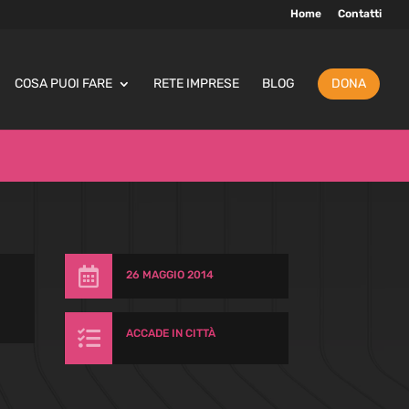
Home
Contatti
COSA PUOI FARE
RETE IMPRESE
BLOG
DONA

26 MAGGIO 2014

ACCADE IN CITTÀ