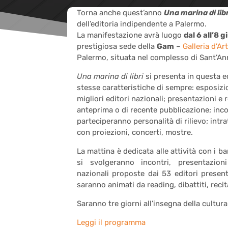
Torna anche quest’anno
Una marina di libr
dell’editoria indipendente a Palermo.
La manifestazione avrà luogo
dal 6 all’8 
prestigiosa sede della
Gam
–
Galleria d’A
Palermo, situata nel complesso di Sant’Ann
Una marina di libri
si presenta in questa e
stesse caratteristiche di sempre: esposizi
migliori editori nazionali; presentazioni e r
anteprima o di recente pubblicazione; incon
parteciperanno personalità di rilievo; intr
con proiezioni, concerti, mostre.
La mattina è dedicata alle attività con i b
si svolgeranno incontri, presentazion
nazionali proposte dai 53 editori presen
saranno animati da reading, dibattiti, recit
Saranno tre giorni all’insegna della cultura
Leggi il programma