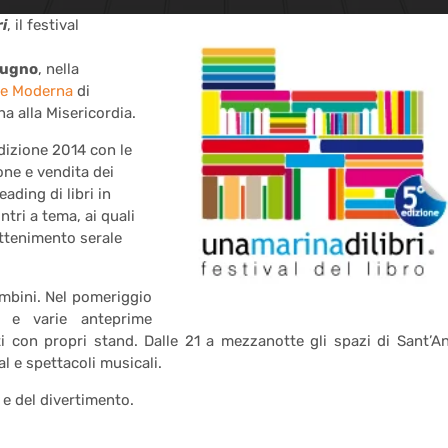
i
, il festival
giugno
, nella
rte Moderna
di
a alla Misericordia.
dizione 2014 con le
one e vendita dei
eading di libri in
tri a tema, ai quali
attenimento serale
ambini. Nel pomeriggio
i e varie anteprime
ti con propri stand. Dalle 21 a mezzanotte gli spazi di Sant’A
al e spettacoli musicali.
 e del divertimento.