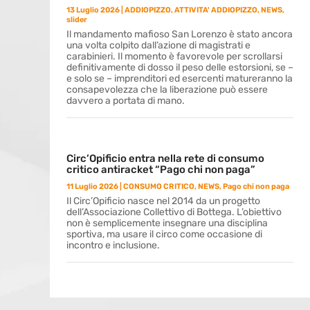
13 Luglio 2026
|
ADDIOPIZZO
,
ATTIVITA' ADDIOPIZZO
,
NEWS
,
slider
Il mandamento mafioso San Lorenzo è stato ancora
una volta colpito dall’azione di magistrati e
carabinieri. Il momento è favorevole per scrollarsi
definitivamente di dosso il peso delle estorsioni, se –
e solo se – imprenditori ed esercenti matureranno la
consapevolezza che la liberazione può essere
davvero a portata di mano.
Circ’Opificio entra nella rete di consumo
critico antiracket “Pago chi non paga”
11 Luglio 2026
|
CONSUMO CRITICO
,
NEWS
,
Pago chi non paga
Il Circ’Opificio nasce nel 2014 da un progetto
dell’Associazione Collettivo di Bottega. L’obiettivo
non è semplicemente insegnare una disciplina
sportiva, ma usare il circo come occasione di
incontro e inclusione.