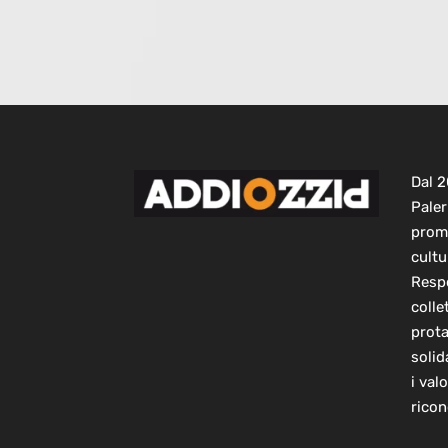
Dal 
Paler
prom
cultu
Respo
colle
prot
solid
i val
ricon