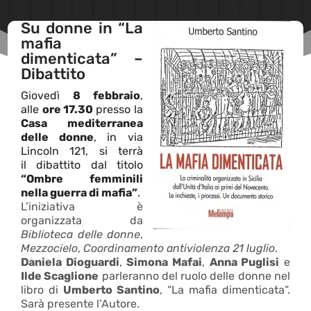
Su donne in “La
mafia
dimenticata” –
Dibattito
Giovedì
8 febbraio
,
alle
ore 17.30
presso la
Casa mediterranea
delle donne
, in via
Lincoln 121, si terrà
il dibattito dal titolo
“Ombre femminili
nella guerra di mafia”
.
L’iniziativa è
organizzata da
Biblioteca delle donne
,
Mezzocielo
,
Coordinamento antiviolenza 21 luglio
.
Daniela Dioguardi
,
Simona Mafai
,
Anna Puglisi
e
Ilde Scaglione
parleranno del ruolo delle donne nel
libro di
Umberto Santino
, “La mafia dimenticata”.
Sarà presente l’Autore.