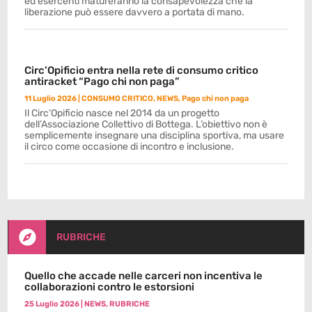
ed esercenti matureranno la consapevolezza che la
liberazione può essere davvero a portata di mano.
Circ’Opificio entra nella rete di consumo critico
antiracket “Pago chi non paga”
11 Luglio 2026
|
CONSUMO CRITICO
,
NEWS
,
Pago chi non paga
Il Circ’Opificio nasce nel 2014 da un progetto
dell’Associazione Collettivo di Bottega. L’obiettivo non è
semplicemente insegnare una disciplina sportiva, ma usare
il circo come occasione di incontro e inclusione.

RUBRICHE
Quello che accade nelle carceri non incentiva le
collaborazioni contro le estorsioni
25 Luglio 2026
|
NEWS
,
RUBRICHE