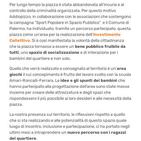
Per lungo tempo la piazza è stata abbandonata all’incuria e al
controllo della criminalità organizzata. Per questo motivo
Addiopizzo, in collaborazione con le associazioni che sostengono
la campagna “Sport Popolare in Spazio Pubblico”
e il Comune di
Palermo, ha individuato, tramite un percorso partecipato, questa
piazza come un’area per la realizzazione dell’
Investimento
Collettivo
. Si è così manifestata la volontà della cittadinanza
che la piazza tornasse a essere un
bene pubblico fruibile da
tutti
, uno
spazio di socializzazione
e di interazione per i
bambini del quartiere e non solo.
Quello che verrà realizzato e consegnato al territorio è un’
area
giochi
il cui concepimento è frutto del lavoro svolto con la scuola
Amari-Roncalli-Ferrara. Le
idee e gli spunti dei bambini
che
hanno partecipato alla progettazione dell’area sono state messe
insieme per creare delle attrezzature e degli spazi che
rispondessero il più possibile ai loro desideri e alle necessità della
piazza.
La nostra presenza sul territorio, le riflessioni rispetto a quello
che si sta realizzando e alle potenzialità di questo spazio quale
luogo di incontro, inclusione e partecipazione, ci ha portato negli
ultimi mesi a intraprendere un
nuovo percorso con i ragazzi
del quartiere
.