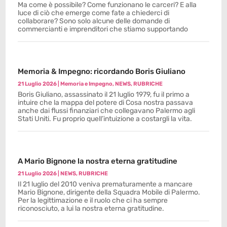
Ma come è possibile? Come funzionano le carceri? E alla
luce di ciò che emerge come fate a chiederci di
collaborare? Sono solo alcune delle domande di
commercianti e imprenditori che stiamo supportando
Memoria & Impegno: ricordando Boris Giuliano
21 Luglio 2026
|
Memoria e Impegno
,
NEWS
,
RUBRICHE
Boris Giuliano, assassinato il 21 luglio 1979, fu il primo a
intuire che la mappa del potere di Cosa nostra passava
anche dai flussi finanziari che collegavano Palermo agli
Stati Uniti. Fu proprio quell’intuizione a costargli la vita.
A Mario Bignone la nostra eterna gratitudine
21 Luglio 2026
|
NEWS
,
RUBRICHE
Il 21 luglio del 2010 veniva prematuramente a mancare
Mario Bignone, dirigente della Squadra Mobile di Palermo.
Per la legittimazione e il ruolo che ci ha sempre
riconosciuto, a lui la nostra eterna gratitudine.