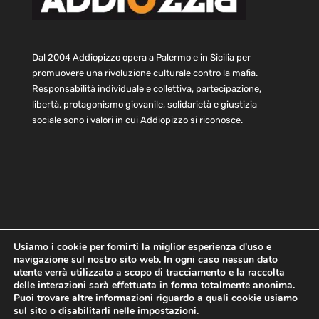
Dal 2004 Addiopizzo opera a Palermo e in Sicilia per
promuovere una rivoluzione culturale contro la mafia.
Responsabilità individuale e collettiva, partecipazione,
libertà, protagonismo giovanile, solidarietà e giustizia
sociale sono i valori in cui Addiopizzo si riconosce.
Usiamo i cookie per fornirti la miglior esperienza d'uso e
navigazione sul nostro sito web. In ogni caso nessun dato
Home
Statuto e bilancio
Contatti
utente verrà utilizzato a scopo di tracciamento e la raccolta
Privacy
Cookie
Child Protection Policy
delle interazioni sarà effettuata in forma totalmente anonima.
Puoi trovare altre informazioni riguardo a quali cookie usiamo
sul sito o disabilitarli nelle
impostazioni
.