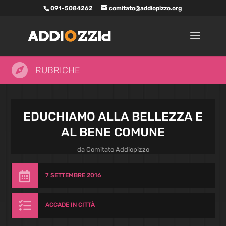
091-5084262
comitato@addiopizzo.org

RUBRICHE
EDUCHIAMO ALLA BELLEZZA E
AL BENE COMUNE
da
Comitato Addiopizzo

7 SETTEMBRE 2016

ACCADE IN CITTÀ