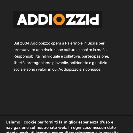
Dal 2004 Addiopizzo opera a Palermo e in Sicilia per
promuovere una rivoluzione culturale contro la mafia.
Responsabilità individuale e collettiva, partecipazione,
libertà, protagonismo giovanile, solidarietà e giustizia
sociale sono i valori in cui Addiopizzo si riconosce.
Usiamo i cookie per fornirti la miglior esperienza d'uso e
navigazione sul nostro sito web. In ogni caso nessun dato
Home
Statuto e bilancio
Contatti
utente verrà utilizzato a scopo di tracciamento e la raccolta