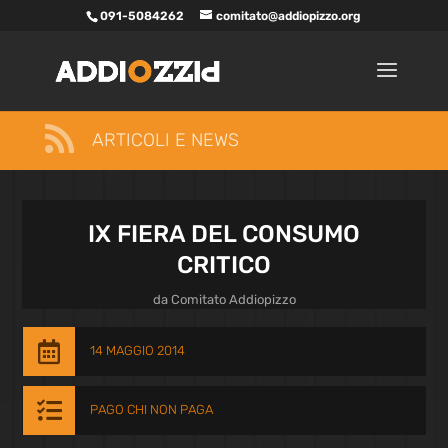
091-5084262
comitato@addiopizzo.org

ARTICOLI E NEWS
IX FIERA DEL CONSUMO
CRITICO
da
Comitato Addiopizzo

14 MAGGIO 2014

PAGO CHI NON PAGA