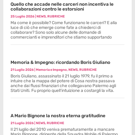
Quello che accade nelle carceri non incentiva le
collaborazioni contro le estorsioni
25 Luglio 2026
|
NEWS
,
RUBRICHE
Ma come è possibile? Come funzionano le carceri? E alla
luce di ciò che emerge come fate a chiederci di
collaborare? Sono solo alcune delle domande di
commercianti e imprenditori che stiamo supportando
Memoria & Impegno: ricordando Boris Giuliano
21 Luglio 2026
|
Memoria e Impegno
,
NEWS
,
RUBRICHE
Boris Giuliano, assassinato il 21 luglio 1979, fu il primo a
intuire che la mappa del potere di Cosa nostra passava
anche dai flussi finanziari che collegavano Palermo agli
Stati Uniti. Fu proprio quell’intuizione a costargli la vita.
A Mario Bignone la nostra eterna gratitudine
21 Luglio 2026
|
NEWS
,
RUBRICHE
Il 21 luglio del 2010 veniva prematuramente a mancare
Mario Bignone, dirigente della Squadra Mobile di Palermo.