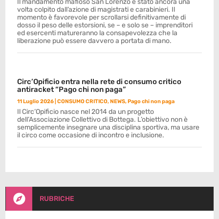
Il mandamento mafioso San Lorenzo è stato ancora una
volta colpito dall’azione di magistrati e carabinieri. Il
momento è favorevole per scrollarsi definitivamente di
dosso il peso delle estorsioni, se – e solo se – imprenditori
ed esercenti matureranno la consapevolezza che la
liberazione può essere davvero a portata di mano.
Circ’Opificio entra nella rete di consumo critico
antiracket “Pago chi non paga”
11 Luglio 2026
|
CONSUMO CRITICO
,
NEWS
,
Pago chi non paga
Il Circ’Opificio nasce nel 2014 da un progetto
dell’Associazione Collettivo di Bottega. L’obiettivo non è
semplicemente insegnare una disciplina sportiva, ma usare
il circo come occasione di incontro e inclusione.

RUBRICHE