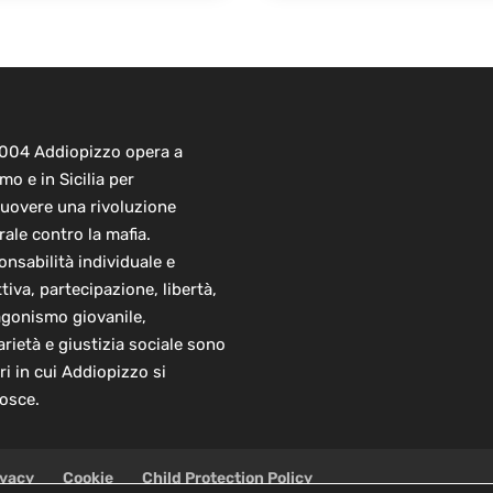
2004 Addiopizzo opera a
mo e in Sicilia per
uovere una rivoluzione
rale contro la mafia.
nsabilità individuale e
ttiva, partecipazione, libertà,
agonismo giovanile,
arietà e giustizia sociale sono
ori in cui Addiopizzo si
osce.
ivacy
Cookie
Child Protection Policy