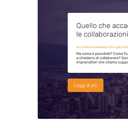
Quello che acca
le collaborazion
da
Comitato Addiopizzo
|
25 Luglio 202
Ma come è possibile? Come fun
a chiederci di collaborare? S
imprenditori che stiamo supp
Leggi di più