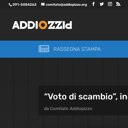
091-5084262
comitato@addiopizzo.org

RASSEGNA STAMPA
“Voto di scambio”, i
da
Comitato Addiopizzo