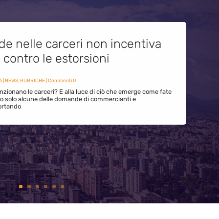
de nelle carceri non incentiva
i contro le estorsioni
6
|
NEWS
,
RUBRICHE
| Commenti 0
zionano le carceri? E alla luce di ciò che emerge come fate
ono solo alcune delle domande di commercianti e
ortando