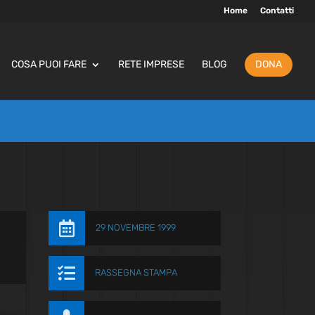
Home
Contatti
COSA PUOI FARE
RETE IMPRESE
BLOG
DONA

29 NOVEMBRE 1999

RASSEGNA STAMPA