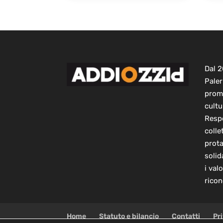
Dal 
Paler
prom
cultu
Respo
colle
prot
solid
i val
ricon
Home
Statuto e bilancio
Contatti
Pr