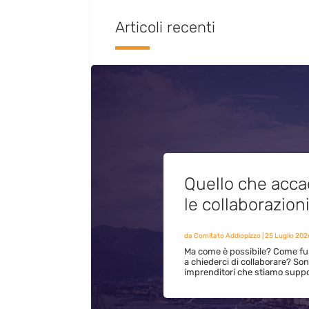
Articoli recenti
Quello che acca
le collaborazion
da
Comitato Addiopizzo
|
25 Luglio 202
Ma come è possibile? Come fun
a chiederci di collaborare? S
imprenditori che stiamo supp