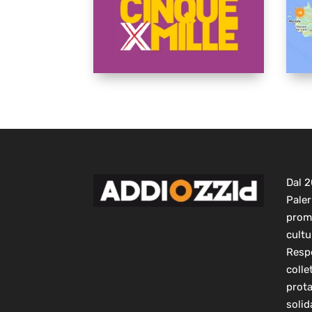
Dal 
Paler
prom
cultu
Respo
colle
prot
solid