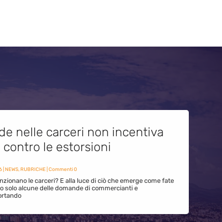
de nelle carceri non incentiva
i contro le estorsioni
6
|
NEWS
,
RUBRICHE
| Commenti 0
zionano le carceri? E alla luce di ciò che emerge come fate
ono solo alcune delle domande di commercianti e
ortando