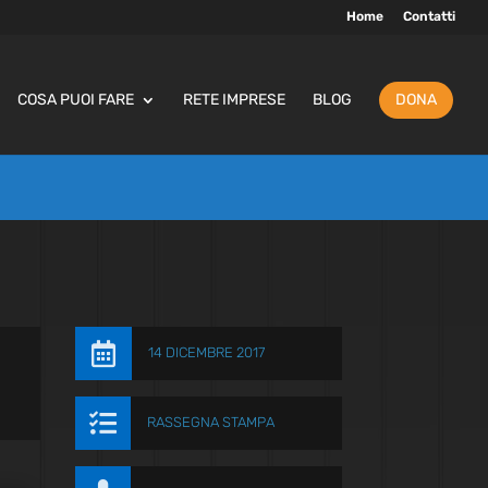
Home
Contatti
COSA PUOI FARE
RETE IMPRESE
BLOG
DONA

14 DICEMBRE 2017

RASSEGNA STAMPA