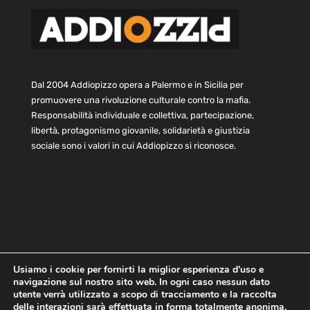
Dal 2004 Addiopizzo opera a Palermo e in Sicilia per
promuovere una rivoluzione culturale contro la mafia.
Responsabilità individuale e collettiva, partecipazione,
libertà, protagonismo giovanile, solidarietà e giustizia
sociale sono i valori in cui Addiopizzo si riconosce.
Usiamo i cookie per fornirti la miglior esperienza d'uso e
navigazione sul nostro sito web. In ogni caso nessun dato
Home
Statuto e bilancio
Contatti
utente verrà utilizzato a scopo di tracciamento e la raccolta
Privacy
Cookie
Child Protection Policy
delle interazioni sarà effettuata in forma totalmente anonima.