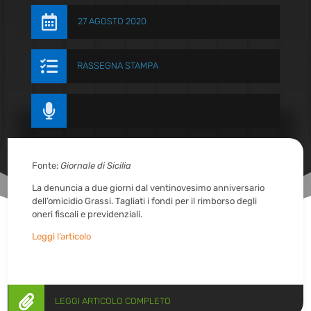

27 AGOSTO 2020

RASSEGNA STAMPA

Fonte:
Giornale di Sicilia
La denuncia a due giorni dal ventinovesimo anniversario
dell’omicidio Grassi. Tagliati i fondi per il rimborso degli
oneri fiscali e previdenziali.
Leggi l’articolo

LEGGI ARTICOLO COMPLETO