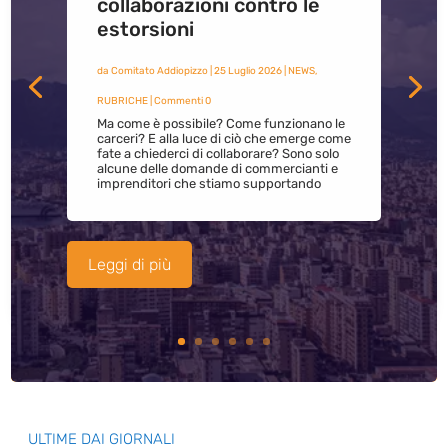
collaborazioni contro le
estorsioni
da
Comitato Addiopizzo
|
25 Luglio 2026
|
NEWS
,
RUBRICHE
| Commenti 0
Ma come è possibile? Come funzionano le
carceri? E alla luce di ciò che emerge come
fate a chiederci di collaborare? Sono solo
alcune delle domande di commercianti e
imprenditori che stiamo supportando
Leggi di più
ULTIME DAI GIORNALI